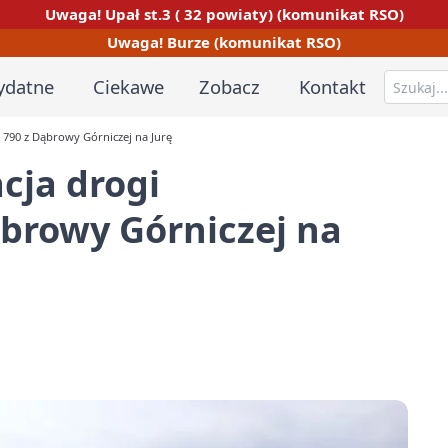
Uwaga! Upał st.3 ( 32 powiaty) (komunikat RSO)
Uwaga! Burze (komunikat RSO)
ydatne
Ciekawe
Zobacz
Kontakt
790 z Dąbrowy Górniczej na Jurę
ja drogi
browy Górniczej na