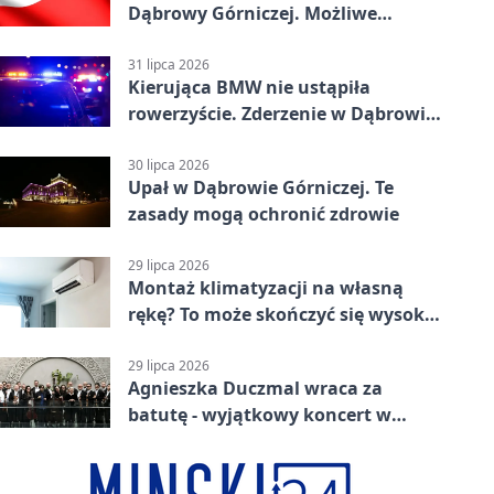
Dąbrowy Górniczej. Możliwe
krótkie zatrzymanie ruchu
31 lipca 2026
Kierująca BMW nie ustąpiła
rowerzyście. Zderzenie w Dąbrowie
Górniczej
30 lipca 2026
Upał w Dąbrowie Górniczej. Te
zasady mogą ochronić zdrowie
29 lipca 2026
Montaż klimatyzacji na własną
rękę? To może skończyć się wysoką
karą
29 lipca 2026
Agnieszka Duczmal wraca za
batutę - wyjątkowy koncert w
Dąbrowie Górniczej