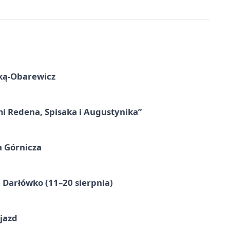
ską-Obarewicz
mi Redena, Spisaka i Augustynika”
a Górnicza
Darłówko (11–20 sierpnia)
jazd