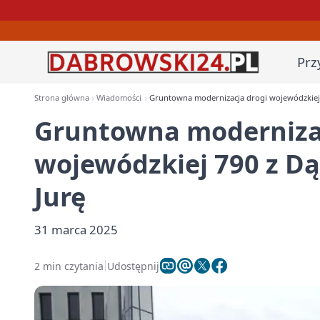
Prz
Strona główna
Wiadomości
Gruntowna modernizacja drogi wojewódzkiej 
Gruntowna modernizac
wojewódzkiej 790 z Dą
Jurę
31 marca 2025
2 min czytania
Udostępnij