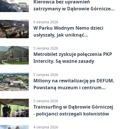
Kierowca bez uprawnień
zatrzymany w Dąbrowie Górniczej.
Miał blisko 1,5 promila
6 sierpnia 2026
W Parku Wodnym Nemo dzieci
usłyszały, jak uniknąć
wakacyjnego zagrożenia
5 sierpnia 2026
Metrobilet zyskuje połączenia PKP
Intercity. Są ważne zasady
5 sierpnia 2026
Miliony na rewitalizację po DEFUM.
Powstaną muzeum i centrum
nauki
5 sierpnia 2026
Trainsurfing w Dąbrowie Górniczej
- policjanci ostrzegali kolonistów
4 sierpnia 2026