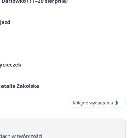
Darłówko (11–20 sierpnia)
jazd
ycieczek
atalia Zakolska
Kolejne wydarzenia
cjach w twórczości