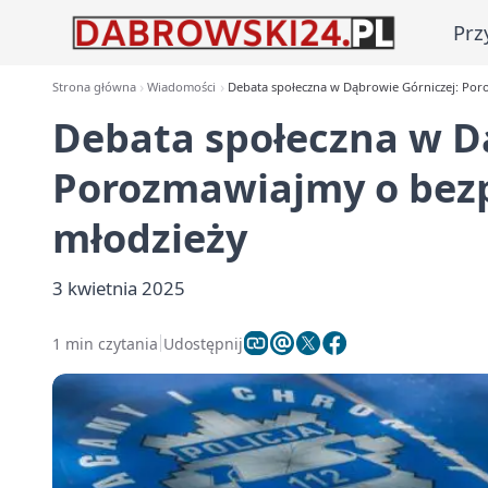
Prz
Strona główna
Wiadomości
Debata społeczna w Dąbrowie Górniczej: Por
Debata społeczna w D
Porozmawiajmy o bez
młodzieży
3 kwietnia 2025
1 min czytania
Udostępnij