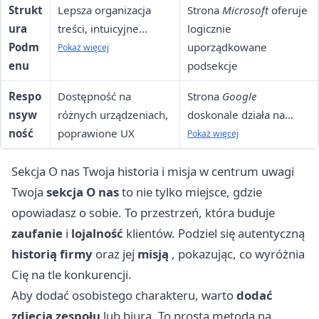
Strukt
Lepsza organizacja
Strona
Microsoft
oferuje
ura
treści, intuicyjne
logicznie
Podm
przejścia między
uporządkowane
Pokaż więcej
enu
sekcjami
podsekcje
Respo
Dostępność na
Strona
Google
nsyw
różnych urządzeniach,
doskonale działa na
ność
poprawione UX
komputerach i
Pokaż więcej
urządzeniach mobilnych
Sekcja O nas Twoja historia i misja w centrum uwagi
Twoja
sekcja O nas
to nie tylko miejsce, gdzie
opowiadasz o sobie. To przestrzeń, która buduje
zaufanie
i
lojalność
klientów. Podziel się autentyczną
historią firmy
oraz jej
misją
, pokazując, co wyróżnia
Cię na tle konkurencji.
Aby dodać osobistego charakteru, warto
dodać
zdjęcia zespołu
lub biura. To prosta metoda na