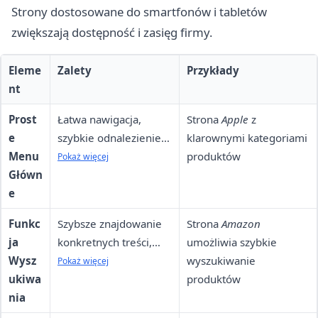
Strony dostosowane do smartfonów i tabletów
zwiększają dostępność i zasięg firmy.
Eleme
Zalety
Przykłady
nt
Prost
Łatwa nawigacja,
Strona
Apple
z
e
szybkie odnalezienie
klarownymi kategoriami
Menu
potrzebnych informacji
produktów
Pokaż więcej
Główn
e
Funkc
Szybsze znajdowanie
Strona
Amazon
ja
konkretnych treści,
umożliwia szybkie
Wysz
redukcja czasu
wyszukiwanie
Pokaż więcej
ukiwa
poszukiwania
produktów
nia