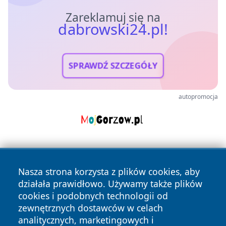
Zareklamuj się na
dabrowski24.pl!
SPRAWDŹ SZCZEGÓŁY
autopromocja
Nasza strona korzysta z plików cookies, aby
działała prawidłowo. Używamy także plików
cookies i podobnych technologii od
zewnętrznych dostawców w celach
Copyright © 2026 dabrowski24.pl Wszystkie prawa
analitycznych, marketingowych i
zastrzeżone.