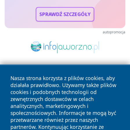
SPRAWDŹ SZCZEGÓŁY
autopromocja
Nasza strona korzysta z plików cookies, aby
działała prawidłowo. Używamy także plików
cookies i podobnych technologii od
zewnętrznych dostawców w celach
Copyright © 2026 dabrowski24.pl Wszystkie prawa
analitycznych, marketingowych i
zastrzeżone.
społecznościowych. Informacje te mogą być
przetwarzane również przez naszych
partnerów. Kontynuując korzystanie ze
Polityka
Polityka