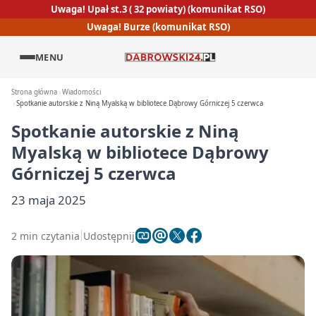
Uwaga! Upał st.3 ( 32 powiaty) (komunikat RSO)
Uwaga! Burze (komunikat RSO)
MENU
Strona główna
Wiadomości
Spotkanie autorskie z Niną Myalską w bibliotece Dąbrowy Górniczej 5 czerwca
Spotkanie autorskie z Niną
Myalską w bibliotece Dąbrowy
Górniczej 5 czerwca
23 maja 2025
2 min czytania
Udostępnij