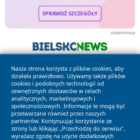
SPRAWDŹ SZCZEGÓŁY
autopromocja
Nasza strona korzysta z plików cookies, aby
działała prawidłowo. Używamy także plików
cookies i podobnych technologii od
zewnętrznych dostawców w celach
analitycznych, marketingowych i
Copyright © 2026 dabrowski24.pl Wszystkie prawa
społecznościowych. Informacje te mogą być
zastrzeżone.
przetwarzane również przez naszych
partnerów. Kontynuując korzystanie ze
strony lub klikając „Przechodzę do serwisu",
Polityka
Polityka
News
Autorzy
wyrażasz zgodę na użycie dodatkowych
Prywatności
Cookies