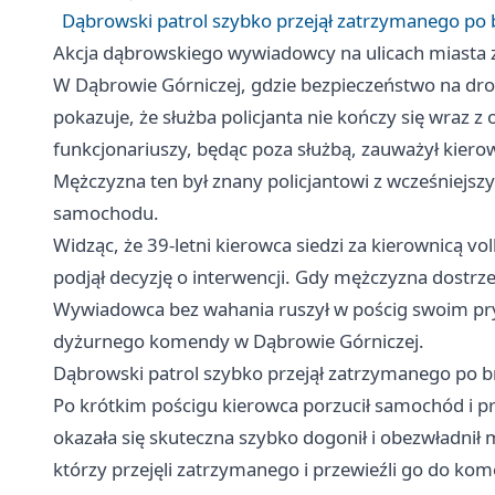
Dąbrowski patrol szybko przejął zatrzymanego po
Akcja dąbrowskiego wywiadowcy na ulicach miasta
W Dąbrowie Górniczej, gdzie bezpieczeństwo na droga
pokazuje, że służba policjanta nie kończy się wraz
funkcjonariuszy, będąc poza służbą, zauważył kie
Mężczyzna ten był znany policjantowi z wcześniejsz
samochodu.
Widząc, że 39-letni kierowca siedzi za kierownicą v
podjął decyzję o interwencji. Gdy mężczyzna dostrz
Wywiadowca bez wahania ruszył w pościg swoim p
dyżurnego komendy w Dąbrowie Górniczej.
Dąbrowski patrol szybko przejął zatrzymanego po 
Po krótkim pościgu kierowca porzucił samochód i pr
okazała się skuteczna szybko dogonił i obezwładnił
którzy przejęli zatrzymanego i przewieźli go do ko