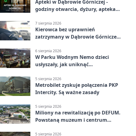
Apteki w Dąbrowie Górniczej -
godziny otwarcia, dyżury, apteka
całodobowa
7 sierpnia 2026
Kierowca bez uprawnień
zatrzymany w Dąbrowie Górniczej.
Miał blisko 1,5 promila
6 sierpnia 2026
W Parku Wodnym Nemo dzieci
usłyszały, jak uniknąć
wakacyjnego zagrożenia
5 sierpnia 2026
Metrobilet zyskuje połączenia PKP
Intercity. Są ważne zasady
5 sierpnia 2026
Miliony na rewitalizację po DEFUM.
Powstaną muzeum i centrum
nauki
5 sierpnia 2026