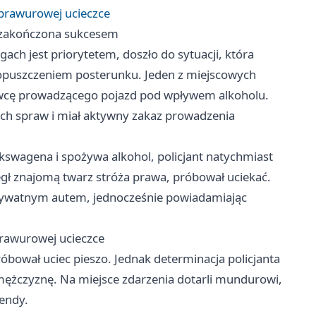
 brawurowej ucieczce
 zakończona sukcesem
ch jest priorytetem, doszło do sytuacji, która
 z opuszczeniem posterunku. Jeden z miejscowych
rowcę prowadzącego pojazd pod wpływem alkoholu.
ych spraw i miał aktywny zakaz prowadzenia
olkswagena i spożywa alkohol, policjant natychmiast
egł znajomą twarz stróża prawa, próbował uciekać.
rywatnym autem, jednocześnie powiadamiając
brawurowej ucieczce
óbował uciec pieszo. Jednak determinacja policjanta
 mężczyznę. Na miejsce zdarzenia dotarli mundurowi,
mendy.