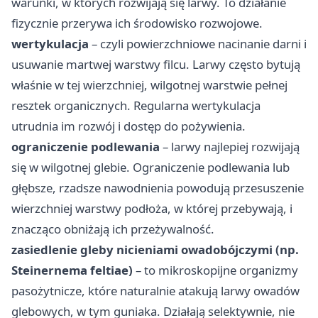
warunki, w których rozwijają się larwy. To działanie
fizycznie przerywa ich środowisko rozwojowe.
wertykulacja
– czyli powierzchniowe nacinanie darni i
usuwanie martwej warstwy filcu. Larwy często bytują
właśnie w tej wierzchniej, wilgotnej warstwie pełnej
resztek organicznych. Regularna wertykulacja
utrudnia im rozwój i dostęp do pożywienia.
ograniczenie podlewania
– larwy najlepiej rozwijają
się w wilgotnej glebie. Ograniczenie podlewania lub
głębsze, rzadsze nawodnienia powodują przesuszenie
wierzchniej warstwy podłoża, w której przebywają, i
znacząco obniżają ich przeżywalność.
zasiedlenie gleby nicieniami owadobójczymi (np.
Steinernema feltiae)
– to mikroskopijne organizmy
pasożytnicze, które naturalnie atakują larwy owadów
glebowych, w tym guniaka. Działają selektywnie, nie