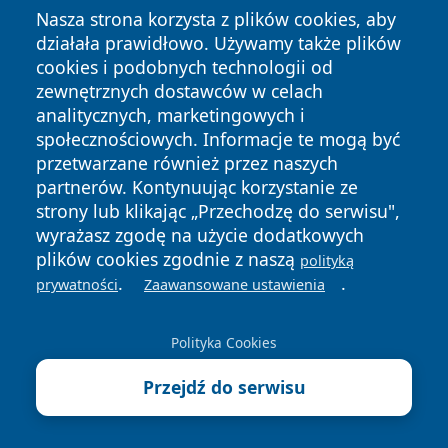
Nasza strona korzysta z plików cookies, aby
badaniem gleby
– jeśli po przekopaniu niewielkiej
działała prawidłowo. Używamy także plików
powierzchni trawnika (np. 30×30 cm) znajdziesz
cookies i podobnych technologii od
więcej niż 5–7 larw, można mówić o przekroczeniu
zewnętrznych dostawców w celach
progu szkodliwości.
analitycznych, marketingowych i
widoczne objawy uszkodzenia darni
– suche,
społecznościowych. Informacje te mogą być
przetwarzane również przez naszych
wyłysiałe place trawnika, które łatwo dają się oderwać,
partnerów. Kontynuując korzystanie ze
to znak, że larwy intensywnie żerują na korzeniach.
strony lub klikając „Przechodzę do serwisu",
Warto wtedy rozważyć oprysk, ale tylko miejscowy,
wyrażasz zgodę na użycie dodatkowych
nie na cały trawnik.
plików cookies zgodnie z naszą
polityką
.
.
sprzyjające warunki do działania środka
–
prywatności
Zaawansowane ustawienia
chemiczne preparaty najlepiej działają, gdy gleba jest
wilgotna, temperatura wynosi powyżej 12–14°C, a
Polityka Cookies
oprysk wykonany jest wieczorem, bez
Przejdź do serwisu
nasłonecznienia. Suche podłoże lub pełne słońce
znacząco zmniejszają skuteczność.