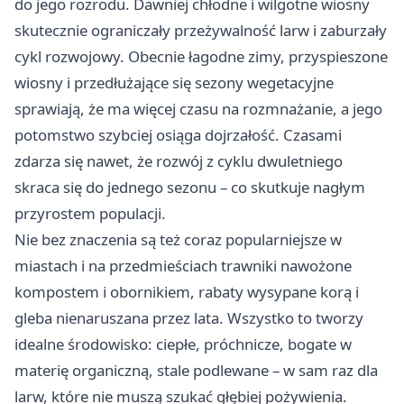
do jego rozrodu. Dawniej chłodne i wilgotne wiosny
skutecznie ograniczały przeżywalność larw i zaburzały
cykl rozwojowy. Obecnie łagodne zimy, przyspieszone
wiosny i przedłużające się sezony wegetacyjne
sprawiają, że ma więcej czasu na rozmnażanie, a jego
potomstwo szybciej osiąga dojrzałość. Czasami
zdarza się nawet, że rozwój z cyklu dwuletniego
skraca się do jednego sezonu – co skutkuje nagłym
przyrostem populacji.
Nie bez znaczenia są też coraz popularniejsze w
miastach i na przedmieściach trawniki nawożone
kompostem i obornikiem, rabaty wysypane korą i
gleba nienaruszana przez lata. Wszystko to tworzy
idealne środowisko: ciepłe, próchnicze, bogate w
materię organiczną, stale podlewane – w sam raz dla
larw, które nie muszą szukać głębiej pożywienia.