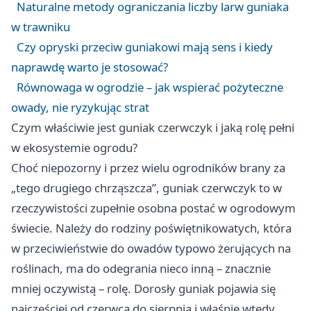
Naturalne metody ograniczania liczby larw guniaka
w trawniku
Czy opryski przeciw guniakowi mają sens i kiedy
naprawdę warto je stosować?
Równowaga w ogrodzie – jak wspierać pożyteczne
owady, nie ryzykując strat
Czym właściwie jest guniak czerwczyk i jaką rolę pełni
w ekosystemie ogrodu?
Choć niepozorny i przez wielu ogrodników brany za
„tego drugiego chrząszcza”, guniak czerwczyk to w
rzeczywistości zupełnie osobna postać w ogrodowym
świecie. Należy do rodziny poświętnikowatych, która
w przeciwieństwie do owadów typowo żerujących na
roślinach, ma do odegrania nieco inną – znacznie
mniej oczywistą – rolę. Dorosły guniak pojawia się
najczęściej od czerwca do sierpnia i właśnie wtedy