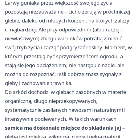
Larwy guniaka przez większość swojego życia
pozostają niezauważalne – cicho żerują w próchniczej
glebie, daleko od młodych korzeni, na których zależy
ci najbardziej. Ale przy odpowiednim (albo raczej –
niewłaściwym) zbiegu warunków potrafią zmienić
swój tryb życia i zacząć podgryzać rośliny. Moment, w
którym przestają być sprzymierzeńcem ogrodu, a
stają się jego obciążeniem, nie następuje nagle, ale
można go rozpoznać, jeśli dobrze znasz sygnały z
gleby i zachowanie trawnika.
Do szkód dochodzi w glebach zasobnych w materię
organiczną, długo nieprzekopywanych,
systematycznie zasilanych nawozami naturalnymi i
intensywnie podlewanych. W takich warunkach
samica ma doskonałe miejsce do składania jaj
–
gleba jest miękka, wilgotna, ciepła i pełna materii