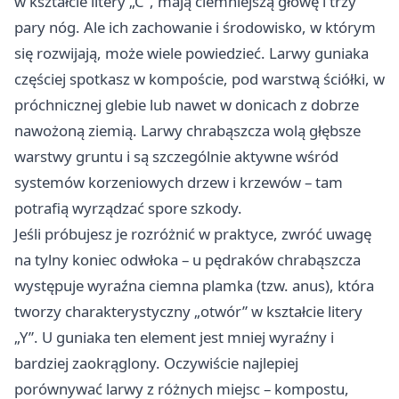
w kształcie litery „C”, mają ciemniejszą głowę i trzy
pary nóg. Ale ich zachowanie i środowisko, w którym
się rozwijają, może wiele powiedzieć. Larwy guniaka
częściej spotkasz w kompoście, pod warstwą ściółki, w
próchnicznej glebie lub nawet w donicach z dobrze
nawożoną ziemią. Larwy chrabąszcza wolą głębsze
warstwy gruntu i są szczególnie aktywne wśród
systemów korzeniowych drzew i krzewów – tam
potrafią wyrządzać spore szkody.
Jeśli próbujesz je rozróżnić w praktyce, zwróć uwagę
na tylny koniec odwłoka – u pędraków chrabąszcza
występuje wyraźna ciemna plamka (tzw. anus), która
tworzy charakterystyczny „otwór” w kształcie litery
„Y”. U guniaka ten element jest mniej wyraźny i
bardziej zaokrąglony. Oczywiście najlepiej
porównywać larwy z różnych miejsc – kompostu,