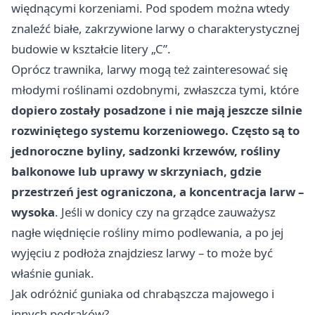
więdnącymi korzeniami. Pod spodem można wtedy
znaleźć białe, zakrzywione larwy o charakterystycznej
budowie w kształcie litery „C”.
Oprócz trawnika, larwy mogą też zainteresować się
młodymi roślinami ozdobnymi, zwłaszcza tymi, które
dopiero zostały posadzone i nie mają jeszcze silnie
rozwiniętego systemu korzeniowego. Często są to
jednoroczne byliny, sadzonki krzewów, rośliny
balkonowe lub uprawy w skrzyniach, gdzie
przestrzeń jest ograniczona, a koncentracja larw –
wysoka
. Jeśli w donicy czy na grządce zauważysz
nagłe więdnięcie rośliny mimo podlewania, a po jej
wyjęciu z podłoża znajdziesz larwy – to może być
właśnie guniak.
Jak odróżnić guniaka od chrabąszcza majowego i
innych pędraków?