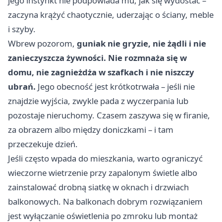
jego instynkt nie podpowiada mu, jak się wydostać –
zaczyna krążyć chaotycznie, uderzając o ściany, meble
i szyby.
Wbrew pozorom,
guniak nie gryzie, nie żądli i nie
zanieczyszcza żywności. Nie rozmnaża się w
domu, nie zagnieżdża w szafkach i nie niszczy
ubrań.
Jego obecność jest krótkotrwała – jeśli nie
znajdzie wyjścia, zwykle pada z wyczerpania lub
pozostaje nieruchomy. Czasem zaszywa się w firanie,
za obrazem albo między doniczkami – i tam
przeczekuje dzień.
Jeśli często wpada do mieszkania, warto ograniczyć
wieczorne wietrzenie przy zapalonym świetle albo
zainstalować drobną siatkę w oknach i drzwiach
balkonowych. Na balkonach dobrym rozwiązaniem
jest wyłączanie oświetlenia po zmroku lub montaż