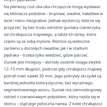
Na pierwszy rzut oka oba chrząszcze mogą wydawać
się bliźniaczo podobne – brązowe, owalne, hałaśliwe w
locie i nieco niezgrabne. Jednak wystarczy dobrze się
przyjrzeć, by bez trudu odróżnić guniaka czerwczyka
od chrabąszcza majowego, a także ich larwy, które
często są ze sobą mylone. Różnice są widoczne
zarówno u dorosłych owadów, jak i w stadium
pędraka – trzeba tylko wiedzieć, gdzie patrzeć.
Guniak jest mniejszy – dorosły osobnik osiąga zwykle
12–15 mm długości, podczas gdy chrabąszcz majowy
potrafi mieć nawet 30 mm. Jego pokrywy skrzydeł są
bardziej jednolite kolorystycznie, bez wyraźnego,
segmentowanego wzoru. Guniak ma ciemnobrązowy
odcień z czerwonawym połyskiem, który nasila się w
słońcu – stąd jego potoczna nazwa. Z kolei chrabąszcz