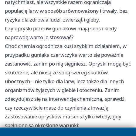
natychmiast, ale wszystkie razem ograniczają
populację larw w sposób zrównoważony i trwały, bez
ryzyka dla zdrowia ludzi, zwierząt i gleby.
Czy opryski przeciw guniakowi mają sens i kiedy
naprawdę warto je stosować?
Choć chemia ogrodnicza kusi szybkim działaniem, w
przypadku guniaka czerwczyka warto się poważnie
zastanowić, zanim po nią sięgniesz. Opryski mogą być
skuteczne, ale niosą ze sobą szereg skutków
ubocznych – nie tylko dla larw, lecz także dla innych
organizmów żyjących w glebie i otoczeniu. Zanim
zdecydujesz się na interwencję chemiczną, sprawdź,
czy rzeczywiście masz do czynienia z inwazją.
Zastosowanie oprysków ma sens tylko wtedy, gdy
spełnione są określone warunki:
masowe występowanie larw potwierdzone