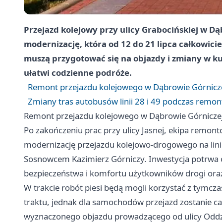
Przejazd kolejowy przy ulicy Grabocińskiej w D
modernizację, która od 12 do 21 lipca całkowicie
muszą przygotować się na objazdy i zmiany w k
ułatwi codzienne podróże.
Remont przejazdu kolejowego w Dąbrowie Górnicze
Zmiany tras autobusów linii 28 i 49 podczas remo
Remont przejazdu kolejowego w Dąbrowie Górniczej
Po zakończeniu prac przy ulicy Jasnej, ekipa remont
modernizację przejazdu kolejowo-drogowego na linii
Sosnowcem Kazimierz Górniczy. Inwestycja potrwa
bezpieczeństwa i komfortu użytkowników drogi oraz
W trakcie robót piesi będą mogli korzystać z tymc
traktu, jednak dla samochodów przejazd zostanie ca
wyznaczonego objazdu prowadzącego od ulicy Oddz