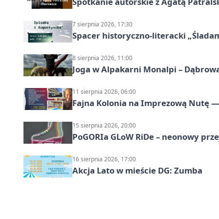
Spotkanie autorskie z Agatą Patral
7 sierpnia 2026, 17:30
Spacer historyczno-literacki „Ślada
8 sierpnia 2026, 11:00
Joga w Alpakarni Monalpi – Dąbrow
11 sierpnia 2026, 06:00
Fajna Kolonia na Imprezową Nutę — 
15 sierpnia 2026, 20:00
PoGORIa GLoW RiDe – neonowy prze
16 sierpnia 2026, 17:00
Akcja Lato w mieście DG: Zumba