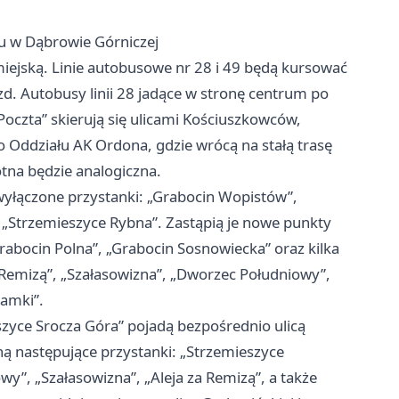
tu w Dąbrowie Górniczej
ejską. Linie autobusowe nr 28 i 49 będą kursować
d. Autobusy linii 28 jadące w stronę centrum po
Poczta” skierują się ulicami Kościuszkowców,
 Oddziału AK Ordona, gdzie wrócą na stałą trasę
tna będzie analogiczna.
 wyłączone przystanki: „Grabocin Wopistów”,
 „Strzemieszyce Rybna”. Zastąpią je nowe punkty
abocin Polna”, „Grabocin Sosnowiecka” oraz kilka
 Remizą”, „Szałasowizna”, „Dworzec Południowy”,
Jamki”.
szyce Srocza Góra” pojadą bezpośrednio ulicą
 następujące przystanki: „Strzemieszyce
y”, „Szałasowizna”, „Aleja za Remizą”, a także