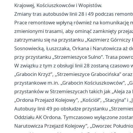
Krajowej, Kościuszkowców i Wopistów.
Zmiany tras autobusów linii 28 i 49 podczas remon
Prace remontowe wpłyną również na komunikację mi
zmienionymi trasami, aby ominąć zamknięty przejaz
zatrzymaniu się na przystanku „Kazimierz Górniczy 
Sosnowiecką, Łuszczaka, Orkana i Narutowicza aż do
przy przystanku „Strzemieszyce Sulno”. Trasa powro
W związku z tym z obsługi linii 28 zostaną czasowo
„Grabocin Krzyż”, „Strzemieszyce Grabocińska” oraz
przystankowe m.in. „Grabocin Kościuszkowców”, „Gr
przystanków w Strzemieszycach takich jak „Aleja za
„Ordona Przejazd Kolejowy”, „Kościół”, „Stacyjna” i „
Autobusy linii 49 po obsłudze przystanku „Strzemie
Oddziału AK Ordona. Tymczasowo wyłączone zostaną
Narutowicza Przejazd Kolejowy”, „Dworzec Południow