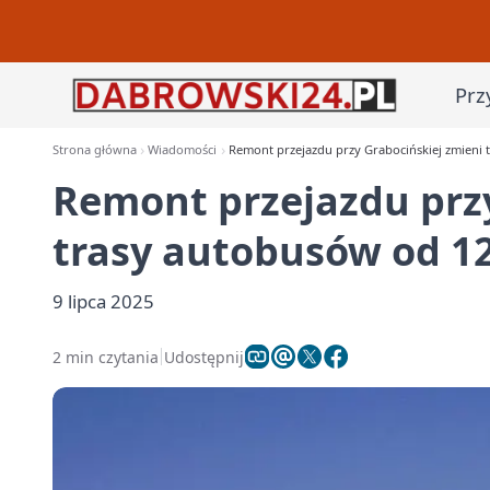
Prz
Strona główna
Wiadomości
Remont przejazdu przy Grabocińskiej zmieni 
Remont przejazdu przy
trasy autobusów od 12
9 lipca 2025
2 min czytania
Udostępnij