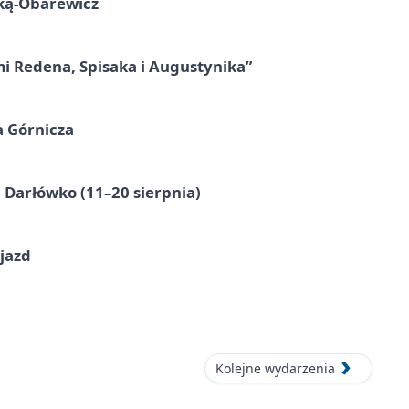
ską-Obarewicz
mi Redena, Spisaka i Augustynika”
a Górnicza
Darłówko (11–20 sierpnia)
jazd
Kolejne wydarzenia