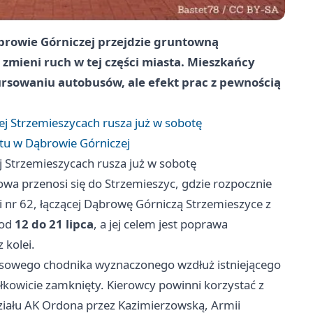
ąbrowie Górniczej przejdzie gruntowną
 zmieni ruch w tej części miasta. Mieszkańcy
ursowaniu autobusów, ale efekt prac z pewnością
j Strzemieszycach rusza już w sobotę
ntu w Dąbrowie Górniczej
 Strzemieszycach rusza już w sobotę
owa przenosi się do Strzemieszyc, gdzie rozpocznie
 nr 62, łączącej Dąbrowę Górniczą Strzemieszyce z
 od
12 do 21 lipca
, a jej celem jest poprawa
 kolei.
zasowego chodnika wyznaczonego wzdłuż istniejącego
łkowicie zamknięty. Kierowcy powinni korzystać z
iału AK Ordona przez Kazimierzowską, Armii