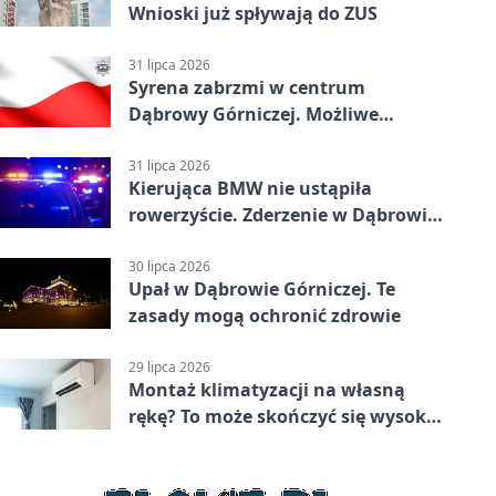
Wnioski już spływają do ZUS
31 lipca 2026
Syrena zabrzmi w centrum
Dąbrowy Górniczej. Możliwe
krótkie zatrzymanie ruchu
31 lipca 2026
Kierująca BMW nie ustąpiła
rowerzyście. Zderzenie w Dąbrowie
Górniczej
30 lipca 2026
Upał w Dąbrowie Górniczej. Te
zasady mogą ochronić zdrowie
29 lipca 2026
Montaż klimatyzacji na własną
rękę? To może skończyć się wysoką
karą