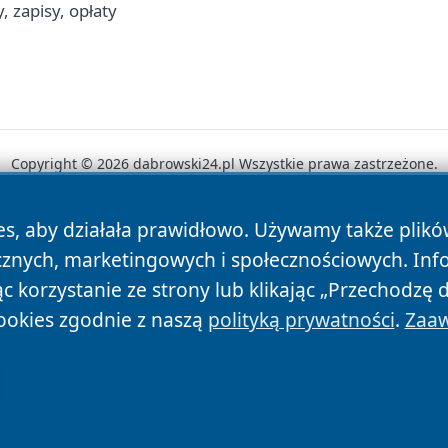
 zapisy, opłaty
Copyright © 2026 dabrowski24.pl Wszystkie prawa zastrzeżone.
es, aby działała prawidłowo. Używamy także plik
News
Autorzy
Polityka Prywatności
Polityka Cookie
cznych, marketingowych i społecznościowych. Inf
 korzystanie ze strony lub klikając „Przechodzę 
ookies zgodnie z naszą
polityką prywatności
.
Zaaw