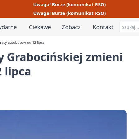
Uwaga! Burze (komunikat RSO)
Uwaga! Burze (komunikat RSO)
ydatne
Ciekawe
Zobacz
Kontakt
trasy autobusów od 12 lipca
 Grabocińskiej zmieni
 lipca