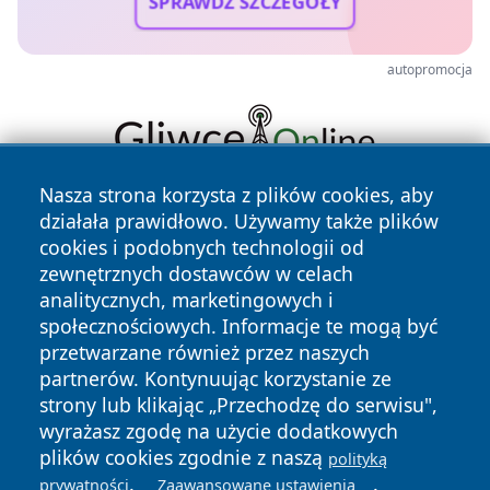
SPRAWDŹ SZCZEGÓŁY
autopromocja
Nasza strona korzysta z plików cookies, aby
działała prawidłowo. Używamy także plików
cookies i podobnych technologii od
zewnętrznych dostawców w celach
analitycznych, marketingowych i
społecznościowych. Informacje te mogą być
Copyright © 2026 dabrowski24.pl Wszystkie prawa
przetwarzane również przez naszych
zastrzeżone.
partnerów. Kontynuując korzystanie ze
strony lub klikając „Przechodzę do serwisu",
wyrażasz zgodę na użycie dodatkowych
Polityka
Polityka
News
Autorzy
plików cookies zgodnie z naszą
Prywatności
Cookies
polityką
.
.
prywatności
Zaawansowane ustawienia