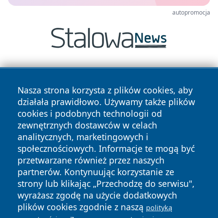
autopromocja
Nasza strona korzysta z plików cookies, aby
działała prawidłowo. Używamy także plików
cookies i podobnych technologii od
zewnętrznych dostawców w celach
Copyright © 2026 dabrowski24.pl Wszystkie prawa
analitycznych, marketingowych i
zastrzeżone.
społecznościowych. Informacje te mogą być
przetwarzane również przez naszych
partnerów. Kontynuując korzystanie ze
Polityka
Polityka
News
Autorzy
strony lub klikając „Przechodzę do serwisu",
Prywatności
Cookies
wyrażasz zgodę na użycie dodatkowych
plików cookies zgodnie z naszą
polityką