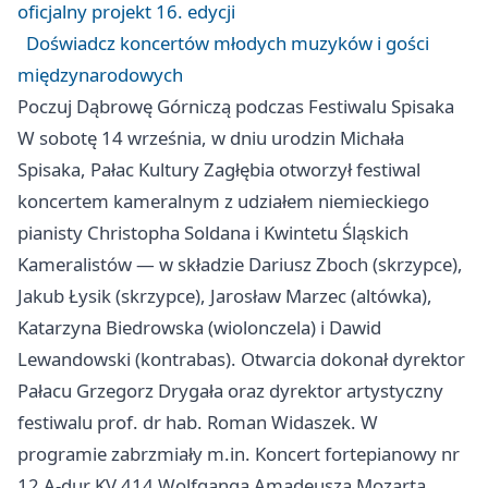
oficjalny projekt 16. edycji
Doświadcz koncertów młodych muzyków i gości
międzynarodowych
Poczuj Dąbrowę Górniczą podczas Festiwalu Spisaka
W sobotę 14 września, w dniu urodzin Michała
Spisaka, Pałac Kultury Zagłębia otworzył festiwal
koncertem kameralnym z udziałem niemieckiego
pianisty Christopha Soldana i Kwintetu Śląskich
Kameralistów — w składzie Dariusz Zboch (skrzypce),
Jakub Łysik (skrzypce), Jarosław Marzec (altówka),
Katarzyna Biedrowska (wiolonczela) i Dawid
Lewandowski (kontrabas). Otwarcia dokonał dyrektor
Pałacu Grzegorz Drygała oraz dyrektor artystyczny
festiwalu prof. dr hab. Roman Widaszek. W
programie zabrzmiały m.in. Koncert fortepianowy nr
12 A‑dur KV 414 Wolfganga Amadeusza Mozarta,