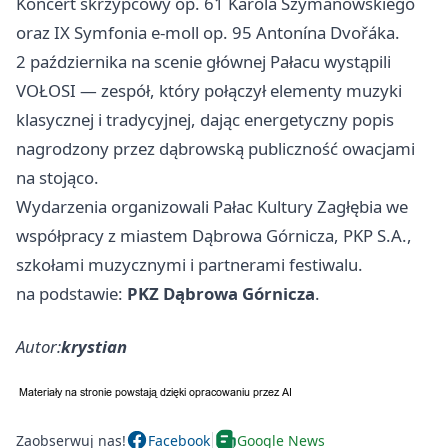
Koncert skrzypcowy op. 61 Karola Szymanowskiego
oraz IX Symfonia e‑moll op. 95 Antonína Dvořáka.
2 października na scenie głównej Pałacu wystąpili
VOŁOSI — zespół, który połączył elementy muzyki
klasycznej i tradycyjnej, dając energetyczny popis
nagrodzony przez dąbrowską publiczność owacjami
na stojąco.
Wydarzenia organizowali Pałac Kultury Zagłębia we
współpracy z miastem Dąbrowa Górnicza, PKP S.A.,
szkołami muzycznymi i partnerami festiwalu.
na podstawie:
PKZ Dąbrowa Górnicza
.
Autor:
krystian
Zaobserwuj nas!
Facebook
Google News