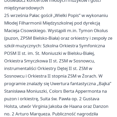
Doświadcz koncertów młodych muzyków i gości
międzynarodowych
25 września Pałac gościł „Wielki Popis” w wykonaniu
Młodej Filharmonii Międzyszkolnej pod dyrekcją
Macieja Cisowskiego. Wystąpili m.in. Tymon Okolus
(puzon, ZPSM Bielsko‑Biała) oraz orkiestry i zespoły ze
szkół muzycznych: Szkolna Orkiestra Symfoniczna
POSM II st. im. St. Moniuszki w Bielsku‑Białej,
Orkiestra Smyczkowa II st. ZSM w Sosnowcu,
instrumentaliści Orkiestry Dętej II st. ZSM w
Sosnowcu i Orkiestra II stopnia ZSM w Żorach. W
programie znalazły się Uwertura fantastyczna „Bajka”
Stanisława Moniuszki, Colors Berta Appermonta na
puzon i orkiestrę, Suita św. Pawła op. 2 Gustava
Holsta, utwór Virginia Jakoba de Haana oraz Danzon
no. 2 Arturo Marqueza. Publiczność nagrodziła