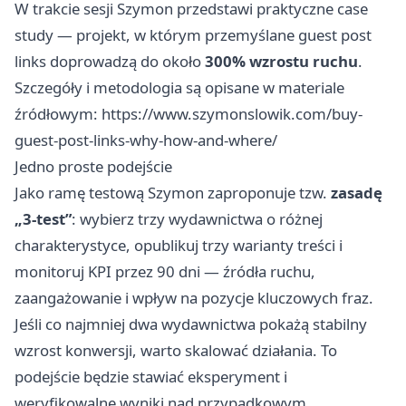
W trakcie sesji Szymon przedstawi praktyczne case
study — projekt, w którym przemyślane guest post
links doprowadzą do około
300% wzrostu ruchu
.
Szczegóły i metodologia są opisane w materiale
źródłowym: https://www.szymonslowik.com/buy-
guest-post-links-why-how-and-where/
Jedno proste podejście
Jako ramę testową Szymon zaproponuje tzw.
zasadę
„3-test”
: wybierz trzy wydawnictwa o różnej
charakterystyce, opublikuj trzy warianty treści i
monitoruj KPI przez 90 dni — źródła ruchu,
zaangażowanie i wpływ na pozycje kluczowych fraz.
Jeśli co najmniej dwa wydawnictwa pokażą stabilny
wzrost konwersji, warto skalować działania. To
podejście będzie stawiać eksperyment i
weryfikowalne wyniki nad przypadkowym