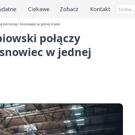
ydatne
Ciekawe
Zobacz
Kontakt
Górniczą i Sosnowiec w jednej trasie
iowski połączy
snowiec w jednej