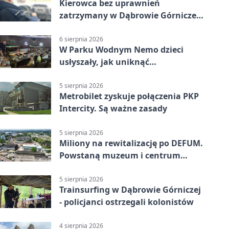
Kierowca bez uprawnień
zatrzymany w Dąbrowie Górniczej.
Miał blisko 1,5 promila
6 sierpnia 2026
W Parku Wodnym Nemo dzieci
usłyszały, jak uniknąć
wakacyjnego zagrożenia
5 sierpnia 2026
Metrobilet zyskuje połączenia PKP
Intercity. Są ważne zasady
5 sierpnia 2026
Miliony na rewitalizację po DEFUM.
Powstaną muzeum i centrum
nauki
5 sierpnia 2026
Trainsurfing w Dąbrowie Górniczej
- policjanci ostrzegali kolonistów
4 sierpnia 2026