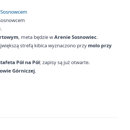
a Sosnowcem
 Sosnowcem
0
.
ortowym
, meta będzie w
Arenie Sosnowiec
.
jwiększą strefą kibica wyznaczono przy
molo przy
ztafeta Pół na Pół
; zapisy są już otwarte.
owie Górniczej
.