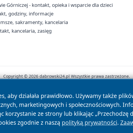
órniczej - kontakt, opieka i wsparcie dla dzieci
kt, godziny, informacje
 msze, sakramenty, kancelaria
akt, kancelaria, zasięg
Copyright © 2026 dabrowski24.pl Wszystkie prawa zastrzeżone.
es, aby działała prawidłowo. Używamy także plik
News
Autorzy
Polityka Prywatności
Polityka Cookie
cznych, marketingowych i społecznościowych. Inf
 korzystanie ze strony lub klikając „Przechodzę 
ookies zgodnie z naszą
polityką prywatności
.
Zaaw