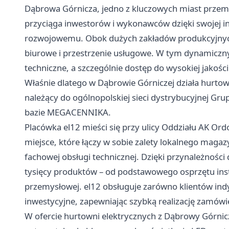
Dąbrowa Górnicza, jedno z kluczowych miast przemy
przyciąga inwestorów i wykonawców dzięki swojej infr
rozwojowemu. Obok dużych zakładów produkcyjnych
biurowe i przestrzenie usługowe. W tym dynamiczny
techniczne, a szczególnie dostęp do wysokiej jakoś
Właśnie dlatego w Dąbrowie Górniczej działa hurto
należący do ogólnopolskiej sieci dystrybucyjnej Grup
bazie MEGACENNIKA.
Placówka el12 mieści się przy ulicy Oddziału AK Ord
miejsce, które łączy w sobie zalety lokalnego maga
fachowej obsługi technicznej. Dzięki przynależności
tysięcy produktów – od podstawowego osprzętu in
przemysłowej. el12 obsługuje zarówno klientów indyw
inwestycyjne, zapewniając szybką realizację zamówi
W ofercie hurtowni
elektrycznych z Dąbrowy Górnic