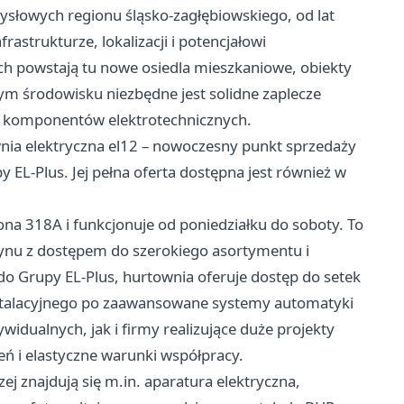
słowych regionu śląsko-zagłębiowskiego, od lat
astrukturze, lokalizacji i potencjałowi
 powstają tu nowe osiedla mieszkaniowe, obiekty
m środowisku niezbędne jest solidne zaplecze
ci komponentów elektrotechnicznych.
wnia elektryczna el12 – nowoczesny punkt sprzedaży
y EL-Plus. Jej pełna oferta dostępna jest również w
ona 318A i funkcjonuje od poniedziałku do soboty. To
zynu z dostępem do szerokiego asortymentu i
 do Grupy EL-Plus, hurtownia oferuje dostęp do setek
stalacyjnego po zaawansowane systemy automatyki
idualnych, jak i firmy realizujące duże projekty
eń i elastyczne warunki współpracy.
zej
znajdują się m.in. aparatura elektryczna,