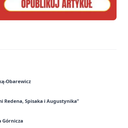
ską-Obarewicz
mi Redena, Spisaka i Augustynika”
a Górnicza