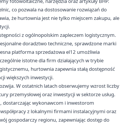
emy fotowoltaiczne, narzędzia oraz artykuły BHP.
elnic, co pozwala na dostosowanie rozwiązań do
wia, że hurtownia jest nie tylko miejscem zakupu, ale
ycji.
dostępności z ogólnopolskim zapleczem logistycznym.
ofesjonalne doradztwo techniczne, sprawdzone marki
esna platforma sprzedażowa el12 umożliwia
zególnie istotne dla firm działających w trybie
gistycznemu, hurtownia zapewnia stałą dostępność
cji większych inwestycji.
rozwija. W ostatnich latach obserwujemy wzrost liczby
ury przemysłowej oraz inwestycji w sektorze usług.
u, dostarczając wykonawcom i inwestorom
współpracy z lokalnymi firmami instalacyjnymi oraz
wój gospodarczy regionu, zapewniając dostęp do