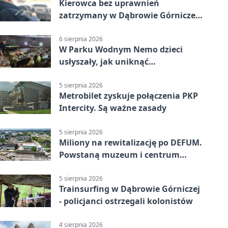
Kierowca bez uprawnień
zatrzymany w Dąbrowie Górniczej.
Miał blisko 1,5 promila
6 sierpnia 2026
W Parku Wodnym Nemo dzieci
usłyszały, jak uniknąć
wakacyjnego zagrożenia
5 sierpnia 2026
Metrobilet zyskuje połączenia PKP
Intercity. Są ważne zasady
5 sierpnia 2026
Miliony na rewitalizację po DEFUM.
Powstaną muzeum i centrum
nauki
5 sierpnia 2026
Trainsurfing w Dąbrowie Górniczej
- policjanci ostrzegali kolonistów
4 sierpnia 2026