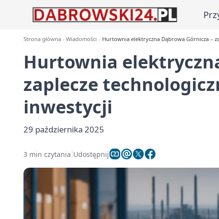
Prz
Strona główna
Wiadomości
Hurtownia elektryczna Dąbrowa Górnicza – za
Hurtownia elektryczn
zaplecze technologic
inwestycji
29 października 2025
3 min czytania
Udostępnij