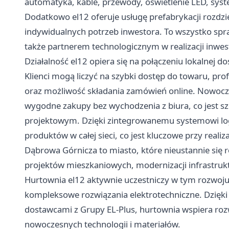
automatyka, kable, przewody, oświetlenie LED, syst
Dodatkowo el12 oferuje usługę prefabrykacji rozdzi
indywidualnych potrzeb inwestora. To wszystko spra
także partnerem technologicznym w realizacji inwest
Działalność el12 opiera się na połączeniu lokalnej 
Klienci mogą liczyć na szybki dostęp do towaru, pr
oraz możliwość składania zamówień online. Nowocz
wygodne zakupy bez wychodzenia z biura, co jest szc
projektowym. Dzięki zintegrowanemu systemowi lo
produktów w całej sieci, co jest kluczowe przy realiza
Dąbrowa Górnicza to miasto, które nieustannie się 
projektów mieszkaniowych, modernizacji infrastrukt
Hurtownia el12 aktywnie uczestniczy w tym rozwoj
kompleksowe rozwiązania elektrotechniczne. Dzięki 
dostawcami z Grupy EL-Plus, hurtownia wspiera roz
nowoczesnych technologii i materiałów.