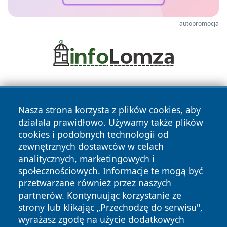
autopromocja
Nasza strona korzysta z plików cookies, aby
działała prawidłowo. Używamy także plików
cookies i podobnych technologii od
zewnętrznych dostawców w celach
Copyright © 2026 dabrowski24.pl Wszystkie prawa
analitycznych, marketingowych i
zastrzeżone.
społecznościowych. Informacje te mogą być
przetwarzane również przez naszych
partnerów. Kontynuując korzystanie ze
Polityka
Polityka
News
Autorzy
strony lub klikając „Przechodzę do serwisu",
Prywatności
Cookies
wyrażasz zgodę na użycie dodatkowych