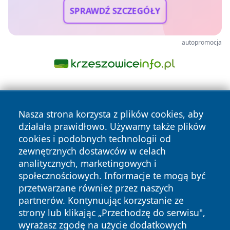
SPRAWDŹ SZCZEGÓŁY
autopromocja
Nasza strona korzysta z plików cookies, aby
działała prawidłowo. Używamy także plików
cookies i podobnych technologii od
zewnętrznych dostawców w celach
Copyright © 2026 dabrowski24.pl Wszystkie prawa
analitycznych, marketingowych i
zastrzeżone.
społecznościowych. Informacje te mogą być
przetwarzane również przez naszych
partnerów. Kontynuując korzystanie ze
Polityka
Polityka
News
Autorzy
strony lub klikając „Przechodzę do serwisu",
Prywatności
Cookies
wyrażasz zgodę na użycie dodatkowych