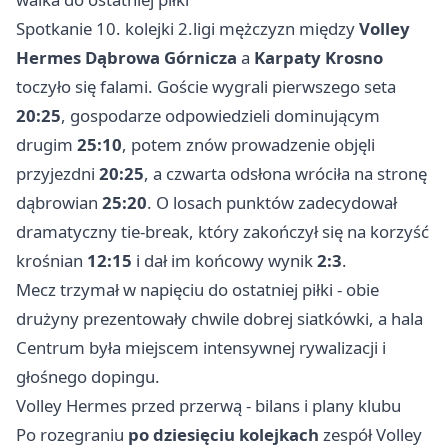
Spotkanie 10. kolejki 2.ligi mężczyzn między
Volley
Hermes Dąbrowa Górnicza
a
Karpaty Krosno
toczyło się falami. Goście wygrali pierwszego seta
20:25
, gospodarze odpowiedzieli dominującym
drugim
25:10
, potem znów prowadzenie objęli
przyjezdni
20:25
, a czwarta odsłona wróciła na stronę
dąbrowian
25:20
. O losach punktów zadecydował
dramatyczny tie-break, który zakończył się na korzyść
krośnian
12:15
i dał im końcowy wynik
2:3
.
Mecz trzymał w napięciu do ostatniej piłki - obie
drużyny prezentowały chwile dobrej siatkówki, a hala
Centrum była miejscem intensywnej rywalizacji i
głośnego dopingu.
Volley Hermes przed przerwą - bilans i plany klubu
Po rozegraniu
po dziesięciu kolejkach
zespół Volley