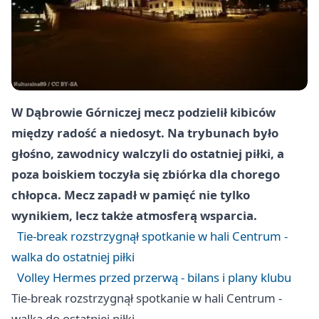
W Dąbrowie Górniczej mecz podzielił kibiców
między radość a niedosyt. Na trybunach było
głośno, zawodnicy walczyli do ostatniej piłki, a
poza boiskiem toczyła się zbiórka dla chorego
chłopca. Mecz zapadł w pamięć nie tylko
wynikiem, lecz także atmosferą wsparcia.
Tie-break rozstrzygnął spotkanie w hali Centrum -
walka do ostatniej piłki
Volley Hermes przed przerwą - bilans i plany klubu
Tie-break rozstrzygnął spotkanie w hali Centrum -
walka do ostatniej piłki