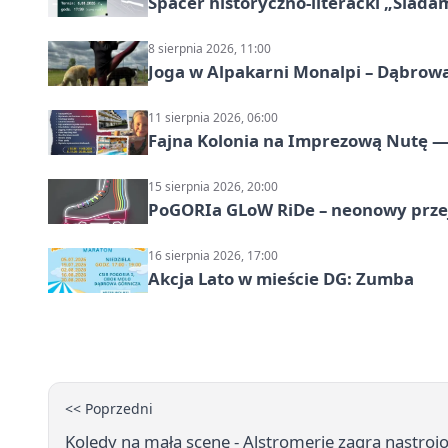
Spacer historyczno-literacki „Ślada
8 sierpnia 2026, 11:00
Joga w Alpakarni Monalpi – Dąbrow
11 sierpnia 2026, 06:00
Fajna Kolonia na Imprezową Nutę — 
15 sierpnia 2026, 20:00
PoGORIa GLoW RiDe – neonowy prze
16 sierpnia 2026, 17:00
Akcja Lato w mieście DG: Zumba
<< Poprzedni
Kolędy na małą scenę - Alstromerie zagra nastroj