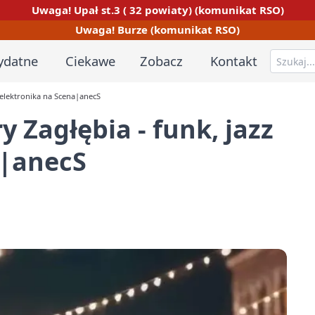
Uwaga! Upał st.3 ( 32 powiaty) (komunikat RSO)
Uwaga! Burze (komunikat RSO)
ydatne
Ciekawe
Zobacz
Kontakt
i elektronika na Scena|anecS
 Zagłębia - funk, jazz
a|anecS