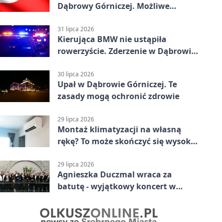
Dąbrowy Górniczej. Możliwe
krótkie zatrzymanie ruchu
31 lipca 2026
Kierująca BMW nie ustąpiła
rowerzyście. Zderzenie w Dąbrowie
Górniczej
30 lipca 2026
Upał w Dąbrowie Górniczej. Te
zasady mogą ochronić zdrowie
29 lipca 2026
Montaż klimatyzacji na własną
rękę? To może skończyć się wysoką
karą
29 lipca 2026
Agnieszka Duczmal wraca za
batutę - wyjątkowy koncert w
Dąbrowie Górniczej