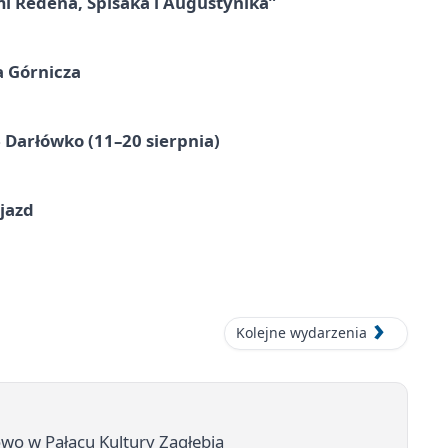
mi Redena, Spisaka i Augustynika”
a Górnicza
Darłówko (11–20 sierpnia)
jazd
Kolejne wydarzenia
owo w Pałacu Kultury Zagłębia