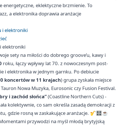
je energetyczne, eklektyczne brzmienie. To
jazz, a elektronika doprawia aranżacje
i elektroniki
zieć
 elektroniki
je sety na miłości do dobrego groove’u, kawy i
0
roku, łączy wpływy lat 70. z nowoczesnym post-
die i elektronika w jednym garnku. Po debiucie
0 koncertów w 11 krajach
) grupa zyskała miejsce
e, Tauron Nowa Muzyka, Eurosonic czy Fusion Festival.
bry i zachód słońca”
(Coastline Northern Cuts) -
iała kolektywnie, co sam określa zasadą demokracji z
tu, gdzie rosną w zaskakujące aranżacje. 🎷🎛️☕️
i. Momentami przywodzi na myśl młodą brytyjską