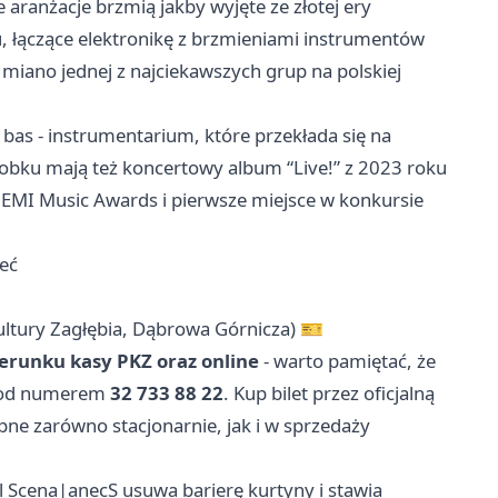
 aranżacje brzmią jakby wyjęte ze złotej ery
u, łączące elektronikę z brzmieniami instrumentów
 miano jednej z najciekawszych grup na polskiej
 i bas - instrumentarium, które przekłada się na
obku mają też koncertowy album “Live!” z 2023 roku
HEMI Music Awards i pierwsze miejsce w konkursie
ieć
ultury Zagłębia, Dąbrowa Górnicza) 🎫
ierunku kasy PKZ oraz online
- warto pamiętać, że
 pod numerem
32 733 88 22
. Kup bilet przez oficjalną
ępne zarówno stacjonarnie, jak i w sprzedaży
ykl Scena|anecS usuwa barierę kurtyny i stawia