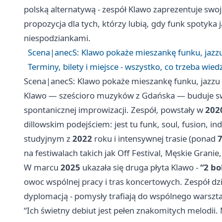
polską alternatywą - zespół Klawo zaprezentuje swo
propozycja dla tych, którzy lubią, gdy funk spotyka 
niespodziankami.
Scena|anecS: Klawo pokaże mieszankę funku, jazzu 
Terminy, bilety i miejsce - wszystko, co trzeba wied
Scena|anecS: Klawo pokaże mieszankę funku, jazzu i
Klawo — sześcioro muzyków z Gdańska — buduje swo
spontanicznej improwizacji. Zespół, powstały w
202
dillowskim podejściem: jest tu funk, soul, fusion, in
studyjnym z
2022
roku i intensywnej trasie (ponad
7
na festiwalach takich jak Off Festival, Męskie Grani
W marcu
2025
ukazała się druga płyta Klawo -
“2 bo
owoc wspólnej pracy i tras koncertowych. Zespół dz
dyplomacją - pomysły trafiają do wspólnego warszta
“Ich świetny debiut jest pełen znakomitych melodi