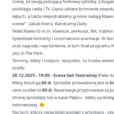
scenę, ze swoją pulsującą funkową rytmiką, a bogate
polskiego radia i TV. Gęsto utkane brzmienie zespoł
dętych, a także niepodrabialny groove nadają Klawo
scenie” - Jakub Knera, Bandcamp Daily.
Skład Klawo to m.in. klawisze, perkusja, flet, trąbka
żywiołowe koncerty i urozmaicone aranżacje. W dor
oraz nagrody i wyróżnienia, w tym finał programu 
Jazz in The Park.
Terminy, bilety i miejsce - wszystko, co trzeba wiedz
Grafik:
20.12.2025 - 19:00 - Scena Sali Teatralnej
(Pałac K
Bilety kosztują
60 zł
. Sprzedaż prowadzona jest w
k
cena za bilet to
60 zł
. Rezerwacje przyjmowane są
stronę sprzedaży lub w kasie Pałacu - bilety są dost
internetowej. 😊
Dla tych, którzy cenią bliski kontakt z artystami - c