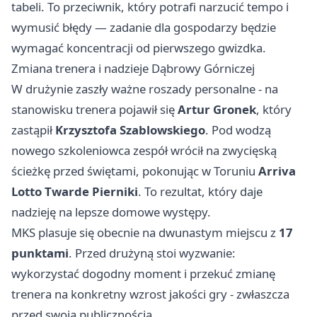
tabeli. To przeciwnik, który potrafi narzucić tempo i
wymusić błędy — zadanie dla gospodarzy będzie
wymagać koncentracji od pierwszego gwizdka.
Zmiana trenera i nadzieje Dąbrowy Górniczej
W drużynie zaszły ważne roszady personalne - na
stanowisku trenera pojawił się
Artur Gronek
, który
zastąpił
Krzysztofa Szablowskiego
. Pod wodzą
nowego szkoleniowca zespół wrócił na zwycięską
ścieżkę przed świętami, pokonując w
Toruniu
Arriva
Lotto Twarde Pierniki
. To rezultat, który daje
nadzieję na lepsze domowe występy.
MKS plasuje się obecnie na dwunastym miejscu z
17
punktami
. Przed drużyną stoi wyzwanie:
wykorzystać dogodny moment i przekuć zmianę
trenera na konkretny wzrost jakości gry - zwłaszcza
przed swoją publicznością.