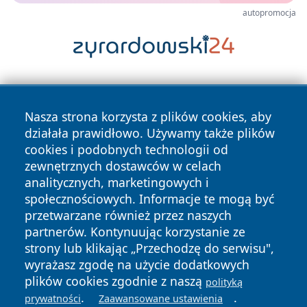
autopromocja
Nasza strona korzysta z plików cookies, aby
działała prawidłowo. Używamy także plików
cookies i podobnych technologii od
zewnętrznych dostawców w celach
Copyright © 2026 dabrowski24.pl Wszystkie prawa
analitycznych, marketingowych i
zastrzeżone.
społecznościowych. Informacje te mogą być
przetwarzane również przez naszych
partnerów. Kontynuując korzystanie ze
Polityka
Polityka
News
Autorzy
strony lub klikając „Przechodzę do serwisu",
Prywatności
Cookies
wyrażasz zgodę na użycie dodatkowych
plików cookies zgodnie z naszą
polityką
.
.
prywatności
Zaawansowane ustawienia