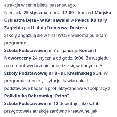
atrakcje w cenie biletu basenowego.
Niedziela
25 stycznia
, godz.
17:00
– koncert
Miejska
Orkiestra Dęta – w Karnawale!
w
Pałacu Kultury
Zagłębia
pod batutą
Ireneusza Dustera
.
Szkoły angażują się w finał WOŚP wieloma punktami
programu:
Szkoła Podstawowa nr 7
organizuje
Koncert
Noworoczny
24 stycznia od godz.
9:00
. Ze względu
na remont wydarzenie odbędzie się w budynku A
Szkoły Podstawowej nr 8
-
ul. Krasińskiego 34
. W
programie koncert, licytacje, kawiarenka i
podstawowe badania profilaktyczne we współpracy z
Polikliniką Dąbrowską “Prinn”
.
Szkoła Podstawowa nr 12
debiutuje jako sztab i
przygotowała atrakcje zarówno kreatywne, jak i