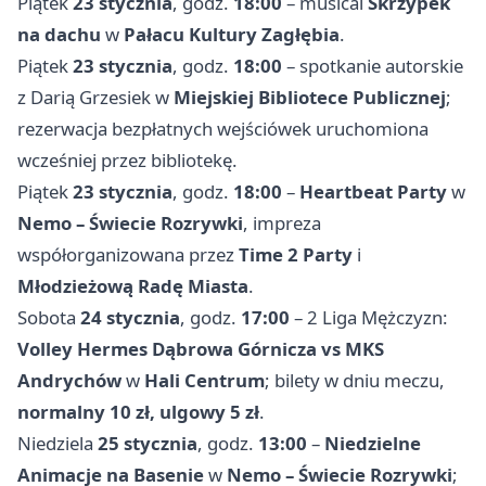
Piątek
23 stycznia
, godz.
18:00
– musical
Skrzypek
na dachu
w
Pałacu Kultury Zagłębia
.
Piątek
23 stycznia
, godz.
18:00
– spotkanie autorskie
z Darią Grzesiek w
Miejskiej Bibliotece Publicznej
;
rezerwacja bezpłatnych wejściówek uruchomiona
wcześniej przez bibliotekę.
Piątek
23 stycznia
, godz.
18:00
–
Heartbeat Party
w
Nemo – Świecie Rozrywki
, impreza
współorganizowana przez
Time 2 Party
i
Młodzieżową Radę Miasta
.
Sobota
24 stycznia
, godz.
17:00
– 2 Liga Mężczyzn:
Volley Hermes Dąbrowa Górnicza vs MKS
Andrychów
w
Hali Centrum
; bilety w dniu meczu,
normalny 10 zł, ulgowy 5 zł
.
Niedziela
25 stycznia
, godz.
13:00
–
Niedzielne
Animacje na Basenie
w
Nemo – Świecie Rozrywki
;