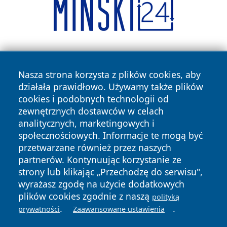
Nasza strona korzysta z plików cookies, aby
działała prawidłowo. Używamy także plików
cookies i podobnych technologii od
zewnętrznych dostawców w celach
Copyright © 2026 dabrowski24.pl Wszystkie prawa
analitycznych, marketingowych i
zastrzeżone.
społecznościowych. Informacje te mogą być
przetwarzane również przez naszych
partnerów. Kontynuując korzystanie ze
Polityka
Polityka
News
Autorzy
strony lub klikając „Przechodzę do serwisu",
Prywatności
Cookies
wyrażasz zgodę na użycie dodatkowych
plików cookies zgodnie z naszą
polityką
.
.
prywatności
Zaawansowane ustawienia