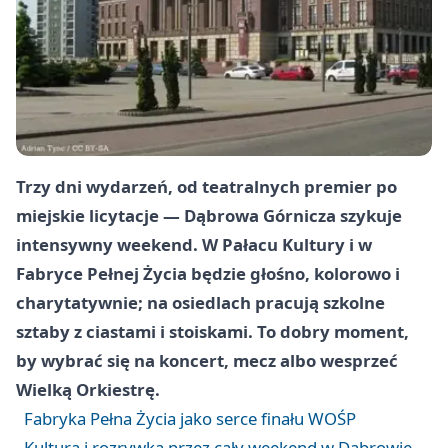
Trzy dni wydarzeń, od teatralnych premier po
miejskie licytacje — Dąbrowa Górnicza szykuje
intensywny weekend. W Pałacu Kultury i w
Fabryce Pełnej Życia będzie głośno, kolorowo i
charytatywnie; na osiedlach pracują szkolne
sztaby z ciastami i stoiskami. To dobry moment,
by wybrać się na koncert, mecz albo wesprzeć
Wielką Orkiestrę.
Fabryka Pełna Życia jako serce finału WOŚP
Kultura i rozrywka przez cały weekend w Dąbrowie