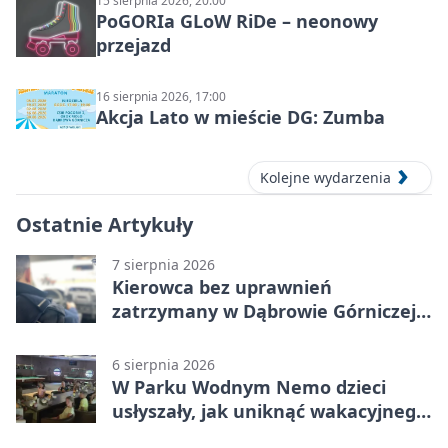
15 sierpnia 2026, 20:00
PoGORIa GLoW RiDe – neonowy
przejazd
16 sierpnia 2026, 17:00
Akcja Lato w mieście DG: Zumba
Kolejne wydarzenia
Ostatnie Artykuły
7 sierpnia 2026
Kierowca bez uprawnień
zatrzymany w Dąbrowie Górniczej.
Miał blisko 1,5 promila
6 sierpnia 2026
W Parku Wodnym Nemo dzieci
usłyszały, jak uniknąć wakacyjnego
zagrożenia