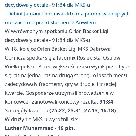
decydowały detale - 91:84 dla MKS-u
Debiut Jamarii Thomasa - kto ma pomóc w kolejnych
meczach i co przed starciem z Anwilem
W wyrównanym spotkaniu Orlen Basket Ligi
decydowały detale - 91:84 dla MKS-u
W 18. kolejce Orlen Basket Ligi MKS Dąbrowa
Górnicza spotkał się z Tasomix Rosiek Stal
Ostrów
Wielkopolski
. Przez większość czasu wynik przechylał
się raz na jedną, raz na drugą stronę i o losach meczu
zadecydowały fragmenty gry w drugiej i trzeciej
kwarcie. Gospodarze utrzymali prowadzenie w
końcówce i zanotowali końcowy rezultat
91:84
.
Szczegóły kwart to
(25:22; 23:31; 27:13; 16:18)
.
W drużynie MKS-u wyróżnili się:
Luther Muhammad
-
19 pkt.