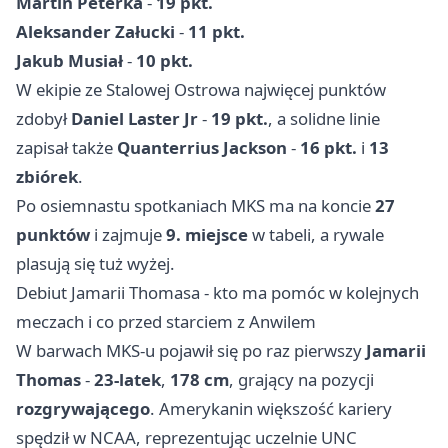
Martin Peterka
-
19 pkt.
Aleksander Załucki
-
11 pkt.
Jakub Musiał
-
10 pkt.
W ekipie ze Stalowej Ostrowa najwięcej punktów
zdobył
Daniel Laster Jr
-
19 pkt.
, a solidne linie
zapisał także
Quanterrius Jackson
-
16 pkt.
i
13
zbiórek
.
Po osiemnastu spotkaniach MKS ma na koncie
27
punktów
i zajmuje
9. miejsce
w tabeli, a rywale
plasują się tuż wyżej.
Debiut Jamarii Thomasa - kto ma pomóc w kolejnych
meczach i co przed starciem z Anwilem
W barwach MKS-u pojawił się po raz pierwszy
Jamarii
Thomas
-
23-latek
,
178 cm
, grający na pozycji
rozgrywającego
. Amerykanin większość kariery
spędził w NCAA, reprezentując uczelnie UNC