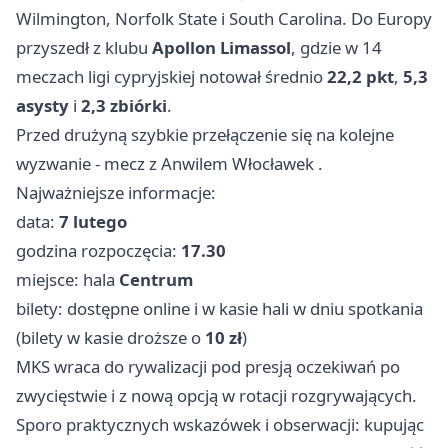
Wilmington, Norfolk State i South Carolina. Do Europy
przyszedł z klubu
Apollon Limassol
, gdzie w 14
meczach ligi cypryjskiej notował średnio
22,2 pkt
,
5,3
asysty
i
2,3 zbiórki
.
Przed drużyną szybkie przełączenie się na kolejne
wyzwanie - mecz z Anwilem
Włocławek
.
Najważniejsze informacje:
data:
7 lutego
godzina rozpoczęcia:
17.30
miejsce: hala
Centrum
bilety: dostępne online i w kasie hali w dniu spotkania
(bilety w kasie droższe o
10 zł
)
MKS wraca do rywalizacji pod presją oczekiwań po
zwycięstwie i z nową opcją w rotacji rozgrywających.
Sporo praktycznych wskazówek i obserwacji: kupując