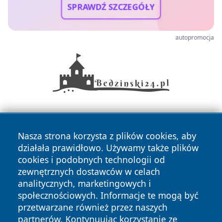
SPRAWDŹ SZCZEGÓŁY
autopromocja
Nasza strona korzysta z plików cookies, aby
działała prawidłowo. Używamy także plików
cookies i podobnych technologii od
zewnętrznych dostawców w celach
Copyright © 2026 dabrowski24.pl Wszystkie prawa
analitycznych, marketingowych i
zastrzeżone.
społecznościowych. Informacje te mogą być
przetwarzane również przez naszych
partnerów. Kontynuując korzystanie ze
Polityka
Polityka