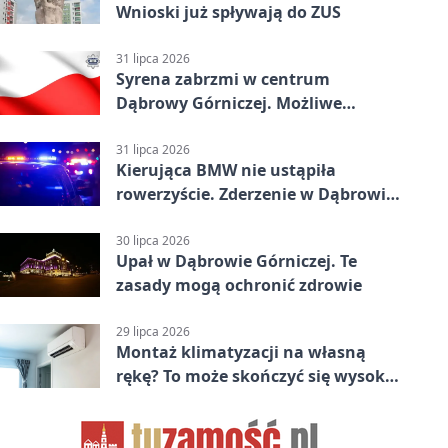
Wnioski już spływają do ZUS
31 lipca 2026
Syrena zabrzmi w centrum
Dąbrowy Górniczej. Możliwe
krótkie zatrzymanie ruchu
31 lipca 2026
Kierująca BMW nie ustąpiła
rowerzyście. Zderzenie w Dąbrowie
Górniczej
30 lipca 2026
Upał w Dąbrowie Górniczej. Te
zasady mogą ochronić zdrowie
29 lipca 2026
Montaż klimatyzacji na własną
rękę? To może skończyć się wysoką
karą