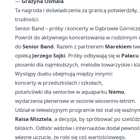
—
Grażyna Osmala
Ta nagroda i doświadczenia za granicą potwierdziły
trudności.
Senior Band – próby i koncerty w Dąbrowie Górnicze
Powrót do aktywnego koncertowania w rodzinnym re
do
Senior Band
. Razem z partnerem
Marekiem
two
opieką
Jerzego Sojki
. Próby odbywają się w
Pałacu
piosenki dla najmłodszych, melodie towarzyskie i klas
Występy duetu obejmują między innymi:
koncerty w przedszkolach i szkołach,
potańcówki dla seniorów w aquaparku
Nemo
,
wydarzenia plenerowe w sezonie wiosenno‑letnim.
Udział w telewizyjnym programie też stał się ważnym
Raisa Misztela
, a decyzja, by spróbować po sześćdz
bliskich. Odbiór widzów i internautów dodał pewnoś
własne uczucie, że robi się coś wartościowego.