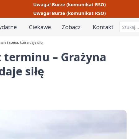
Uwaga! Burze (komunikat RSO)
Uwaga! Burze (komunikat RSO)
ydatne
Ciekawe
Zobacz
Kontakt
a i scena, która daje siłę
z terminu – Grażyna
daje siłę