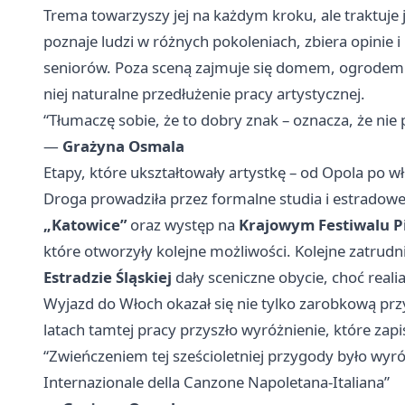
Trema towarzyszy jej na każdym kroku, ale traktuje j
poznaje ludzi w różnych pokoleniach, zbiera opinie i b
seniorów. Poza sceną zajmuje się domem, ogrodem i
niej naturalne przedłużenie pracy artystycznej.
“Tłumaczę sobie, że to dobry znak – oznacza, że ni
—
Grażyna Osmala
Etapy, które ukształtowały artystkę – od Opola po w
Droga prowadziła przez formalne studia i estradowe
„Katowice”
oraz występ na
Krajowym Festiwalu P
które otworzyły kolejne możliwości. Kolejne zatrud
Estradzie Śląskiej
dały sceniczne obycie, choć rea
Wyjazd do Włoch okazał się nie tylko zarobkową pr
latach tamtej pracy przyszło wyróżnienie, które zapi
“Zwieńczeniem tej sześcioletniej przygody było wyr
Internazionale della Canzone Napoletana‑Italiana”