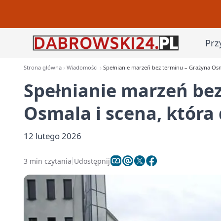
Prz
Strona główna
Wiadomości
Spełnianie marzeń bez terminu – Grażyna Osmal
Spełnianie marzeń be
Osmala i scena, która 
12 lutego 2026
3 min czytania
Udostępnij