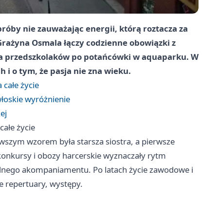
róby nie zauważając energii, którą roztacza za
Grażyna Osmala
łączy codzienne obowiązki z
la przedszkolaków po potańcówki w aquaparku. W
i o tym, że pasja nie zna wieku.
 całe życie
włoskie wyróżnienie
ej
całe życie
rwszym wzorem była starsza siostra, a pierwsze
 konkursy i obozy harcerskie wyznaczały rytm
ielnego akompaniamentu. Po latach życie zawodowe i
e repertuary, występy.