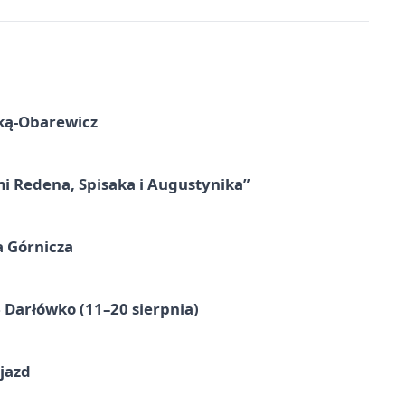
ską-Obarewicz
mi Redena, Spisaka i Augustynika”
a Górnicza
Darłówko (11–20 sierpnia)
jazd