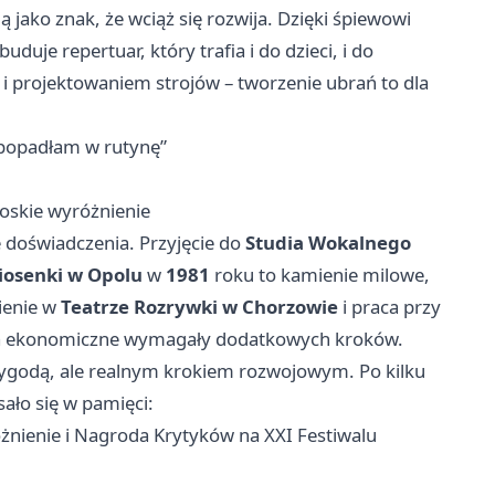
ą jako znak, że wciąż się rozwija. Dzięki śpiewowi
uduje repertuar, który trafia i do dzieci, i do
 projektowaniem strojów – tworzenie ubrań to dla
e popadłam w rutynę”
łoskie wyróżnienie
 doświadczenia. Przyjęcie do
Studia Wokalnego
iosenki w Opolu
w
1981
roku to kamienie milowe,
nienie w
Teatrze Rozrywki w Chorzowie
i praca przy
lia ekonomiczne wymagały dodatkowych kroków.
zygodą, ale realnym krokiem rozwojowym. Po kilku
sało się w pamięci:
óżnienie i Nagroda Krytyków na XXI Festiwalu