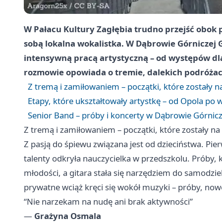
W Pałacu Kultury Zagłębia trudno przejść obok p
sobą lokalna wokalistka. W Dąbrowie Górniczej
intensywną pracą artystyczną – od występów d
rozmowie opowiada o tremie, dalekich podróżach 
Z tremą i zamiłowaniem – początki, które zostały na
Etapy, które ukształtowały artystkę – od Opola po 
Senior Band – próby i koncerty w Dąbrowie Górnicz
Z tremą i zamiłowaniem – początki, które zostały na 
Z pasją do śpiewu związana jest od dzieciństwa. Pie
talenty odkryła nauczycielka w przedszkolu. Próby,
młodości, a gitara stała się narzędziem do samodz
prywatne wciąż kręci się wokół muzyki – próby, now
“Nie narzekam na nudę ani brak aktywności”
—
Grażyna Osmala