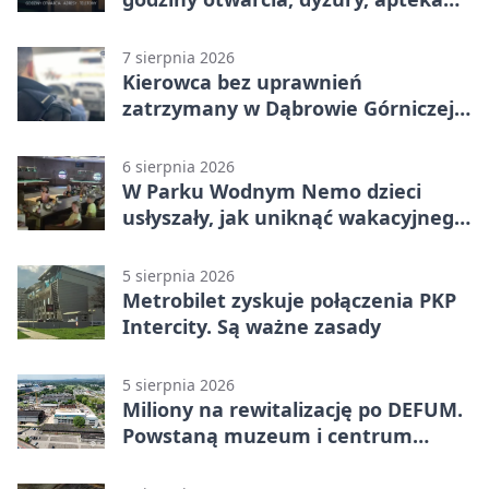
całodobowa
7 sierpnia 2026
Kierowca bez uprawnień
zatrzymany w Dąbrowie Górniczej.
Miał blisko 1,5 promila
6 sierpnia 2026
W Parku Wodnym Nemo dzieci
usłyszały, jak uniknąć wakacyjnego
zagrożenia
5 sierpnia 2026
Metrobilet zyskuje połączenia PKP
Intercity. Są ważne zasady
5 sierpnia 2026
Miliony na rewitalizację po DEFUM.
Powstaną muzeum i centrum
nauki