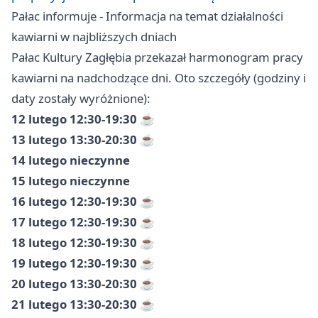
Pałac informuje - Informacja na temat działalności
kawiarni w najbliższych dniach
Pałac Kultury Zagłębia przekazał harmonogram pracy
kawiarni na nadchodzące dni. Oto szczegóły (godziny i
daty zostały wyróżnione):
12 lutego
12:30-19:30
☕️
13 lutego
13:30-20:30
☕️
14 lutego
nieczynne
15 lutego
nieczynne
16 lutego
12:30-19:30
☕️
17 lutego
12:30-19:30
☕️
18 lutego
12:30-19:30
☕️
19 lutego
12:30-19:30
☕️
20 lutego
13:30-20:30
☕️
21 lutego
13:30-20:30
☕️