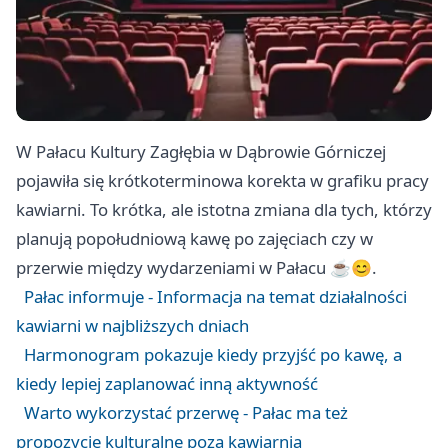
W Pałacu Kultury Zagłębia w Dąbrowie Górniczej
pojawiła się krótkoterminowa korekta w grafiku pracy
kawiarni. To krótka, ale istotna zmiana dla tych, którzy
planują popołudniową kawę po zajęciach czy w
przerwie między wydarzeniami w Pałacu ☕️😊.
Pałac informuje - Informacja na temat działalności
kawiarni w najbliższych dniach
Harmonogram pokazuje kiedy przyjść po kawę, a
kiedy lepiej zaplanować inną aktywność
Warto wykorzystać przerwę - Pałac ma też
propozycje kulturalne poza kawiarnią