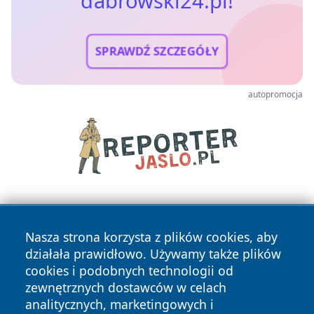
dabrowski24.pl!
SPRAWDŹ SZCZEGÓŁY
autopromocja
Nasza strona korzysta z plików cookies, aby
działała prawidłowo. Używamy także plików
cookies i podobnych technologii od
zewnętrznych dostawców w celach
Copyright © 2026 dabrowski24.pl Wszystkie prawa
analitycznych, marketingowych i
zastrzeżone.