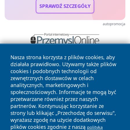
SPRAWDŹ SZCZEGÓŁY
autopromocja
Nasza strona korzysta z plików cookies, aby
działała prawidłowo. Używamy także plików
cookies i podobnych technologii od
zewnętrznych dostawców w celach
analitycznych, marketingowych i
społecznościowych. Informacje te mogą być
Copyright © 2026 dabrowski24.pl Wszystkie prawa
zastrzeżone.
przetwarzane również przez naszych
partnerów. Kontynuując korzystanie ze
strony lub klikając „Przechodzę do serwisu",
Polityka
Polityka
wyrażasz zgodę na użycie dodatkowych
News
Autorzy
Prywatności
Cookies
plików cookies zgodnie z naszą
polityką