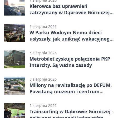
7 sierpnia 2026
Kierowca bez uprawnień
zatrzymany w Dąbrowie Górniczej.
Miał blisko 1,5 promila
6 sierpnia 2026
W Parku Wodnym Nemo dzieci
usłyszały, jak uniknąć wakacyjnego
zagrożenia
5 sierpnia 2026
Metrobilet zyskuje połączenia PKP
Intercity. Są ważne zasady
5 sierpnia 2026
Miliony na rewitalizację po DEFUM.
Powstaną muzeum i centrum
nauki
5 sierpnia 2026
Trainsurfing w Dąbrowie Górniczej -
policjanci ostrzegali kolonistów