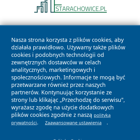
Nasza strona korzysta z plików cookies, aby
działała prawidłowo. Używamy także plików
cookies i podobnych technologii od
zewnętrznych dostawców w celach
Copyright © 2026 dabrowski24.pl Wszystkie prawa
analitycznych, marketingowych i
zastrzeżone.
społecznościowych. Informacje te mogą być
przetwarzane również przez naszych
partnerów. Kontynuując korzystanie ze
Polityka
Polityka
News
Autorzy
strony lub klikając „Przechodzę do serwisu",
Prywatności
Cookies
wyrażasz zgodę na użycie dodatkowych
plików cookies zgodnie z naszą
polityką
.
.
prywatności
Zaawansowane ustawienia