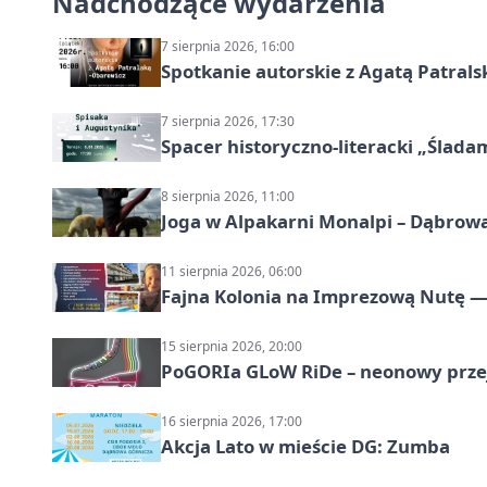
Nadchodzące wydarzenia
7 sierpnia 2026, 16:00
Spotkanie autorskie z Agatą Patral
7 sierpnia 2026, 17:30
Spacer historyczno-literacki „Ślada
8 sierpnia 2026, 11:00
Joga w Alpakarni Monalpi – Dąbrow
11 sierpnia 2026, 06:00
Fajna Kolonia na Imprezową Nutę — 
15 sierpnia 2026, 20:00
PoGORIa GLoW RiDe – neonowy prze
16 sierpnia 2026, 17:00
Akcja Lato w mieście DG: Zumba