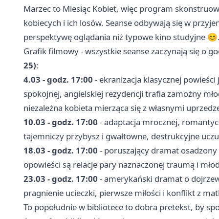
Marzec to Miesiąc Kobiet, więc program skonstruo
kobiecych i ich losów. Seanse odbywają się w przyjem
perspektywę oglądania niż typowe kino studyjne 😊.
Grafik filmowy - wszystkie seanse zaczynają się o g
25)
:
4.03 - godz. 17:00
- ekranizacja klasycznej powieści 
spokojnej, angielskiej rezydencji trafia zamożny mło
niezależna kobieta mierząca się z własnymi uprzedze
10.03 - godz. 17:00
- adaptacja mrocznej, romantycz
tajemniczy przybysz i gwałtowne, destrukcyjne uczu
18.03 - godz. 17:00
- poruszający dramat osadzony
opowieści są relacje pary naznaczonej traumą i młode
23.03 - godz. 17:00
- amerykański dramat o dojrzewa
pragnienie ucieczki, pierwsze miłości i konflikt z ma
To popołudnie w bibliotece to dobra pretekst, by sp