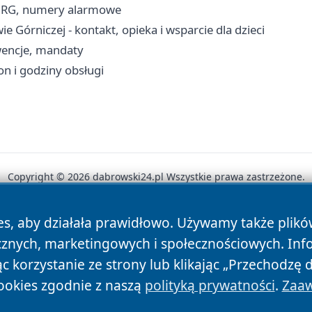
 JRG, numery alarmowe
órniczej - kontakt, opieka i wsparcie dla dzieci
rwencje, mandaty
n i godziny obsługi
Copyright © 2026 dabrowski24.pl Wszystkie prawa zastrzeżone.
es, aby działała prawidłowo. Używamy także plik
News
Autorzy
Polityka Prywatności
Polityka Cookie
cznych, marketingowych i społecznościowych. Inf
 korzystanie ze strony lub klikając „Przechodzę 
ookies zgodnie z naszą
polityką prywatności
.
Zaaw