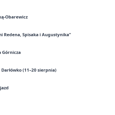
ską-Obarewicz
mi Redena, Spisaka i Augustynika”
a Górnicza
Darłówko (11–20 sierpnia)
jazd