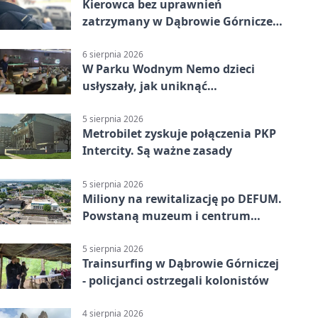
Kierowca bez uprawnień
zatrzymany w Dąbrowie Górniczej.
Miał blisko 1,5 promila
6 sierpnia 2026
W Parku Wodnym Nemo dzieci
usłyszały, jak uniknąć
wakacyjnego zagrożenia
5 sierpnia 2026
Metrobilet zyskuje połączenia PKP
Intercity. Są ważne zasady
5 sierpnia 2026
Miliony na rewitalizację po DEFUM.
Powstaną muzeum i centrum
nauki
5 sierpnia 2026
Trainsurfing w Dąbrowie Górniczej
- policjanci ostrzegali kolonistów
4 sierpnia 2026