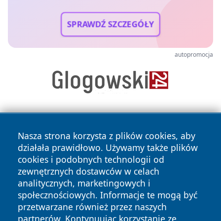
SPRAWDŹ SZCZEGÓŁY
autopromocja
Nasza strona korzysta z plików cookies, aby
działała prawidłowo. Używamy także plików
cookies i podobnych technologii od
zewnętrznych dostawców w celach
Copyright © 2026 dabrowski24.pl Wszystkie prawa
analitycznych, marketingowych i
zastrzeżone.
społecznościowych. Informacje te mogą być
przetwarzane również przez naszych
partnerów. Kontynuując korzystanie ze
Polityka
Polityka