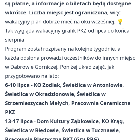
są płatne, a informacje o biletach będą dostępne
wkrótce
.
Liczba miejsc jest ograniczona
, więc
wakacyjny plan dobrze mieć na oku wcześniej. 💡
Tak wygląda wakacyjny grafik PKZ od lipca do końca
sierpnia
Program został rozpisany na kolejne tygodnie, a
każda odsłona prowadzi uczestników do innych miejsc
w Dąbrowie Górniczej. Poniżej układ zajęć, jaki
przygotowano na lato:
6-10 lipca
-
KO Zodiak
,
Świetlica w Antoniowie
,
Świetlica w Okradzionowie
,
Świetlica w
Strzemieszycach Małych
,
Pracownia Ceramiczna
PKZ
13-17 lipca
-
Dom Kultury Ząbkowice
,
KO Krąg
,
Świetlica w Błędowie
,
Świetlica w Tucznawie
,
Pracownia Plastyczna PKZ (Gry RPG)