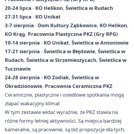
20-24 lipca
-
KO Helikon
,
Świetlica w Rudach
27-31 lipca
-
KO Unikat
3-7 sierpnia
-
Dom Kultury Ząbkowice
,
KO Helikon
,
KO Krąg
,
Pracownia Plastyczna PKZ (Gry RPG)
10-14 sierpnia
-
KO Unikat
,
Świetlica w Antoniowie
17-21 sierpnia
-
Świetlica w Błędowie
,
Świetlica w
Rudach
,
Świetlica w Strzemieszycach
,
Świetlica w
Tucznawie
24-28 sierpnia
-
KO Zodiak
,
Świetlica w
Okradzionowie
,
Pracownia Ceramiczna PKZ
Ceramiczne, plastyczne i osiedlowe spotkania mogą
złapać wakacyjny klimat
W tym zestawie widać wyraźnie, że PKZ stawia na
różne formy letniej aktywności. Są miejsca bardziej
kameralne, są pracownie, są też propozycje dla tych,