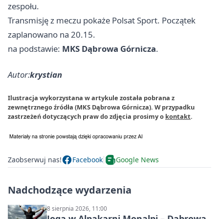
zespołu.
Transmisję z meczu pokaże Polsat Sport. Początek
zaplanowano na 20.15.
na podstawie:
MKS Dąbrowa Górnicza
.
Autor:
krystian
Ilustracja wykorzystana w artykule została pobrana z
zewnętrznego źródła (MKS Dąbrowa Górnicza). W przypadku
zastrzeżeń dotyczących praw do zdjęcia prosimy o
kontakt
.
Zaobserwuj nas!
Facebook
Google News
Nadchodzące wydarzenia
8 sierpnia 2026, 11:00
Joga w Alpakarni Monalpi – Dąbrowa