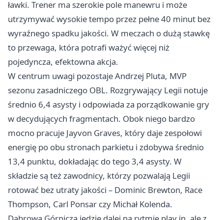
ławki. Trener ma szerokie pole manewru i może
utrzymywać wysokie tempo przez pełne 40 minut bez
wyraźnego spadku jakości. W meczach o dużą stawkę
to przewaga, która potrafi ważyć więcej niż
pojedyncza, efektowna akcja.
W centrum uwagi pozostaje Andrzej Pluta, MVP
sezonu zasadniczego OBL. Rozgrywający Legii notuje
średnio 6,4 asysty i odpowiada za porządkowanie gry
w decydujących fragmentach. Obok niego bardzo
mocno pracuje Jayvon Graves, który daje zespołowi
energię po obu stronach parkietu i zdobywa średnio
13,4 punktu, dokładając do tego 3,4 asysty. W
składzie są też zawodnicy, którzy pozwalają Legii
rotować bez utraty jakości – Dominic Brewton, Race
Thompson, Carl Ponsar czy Michał Kolenda.
Dąbrowa Górnicza jedzie dalej na rytmie play in, ale z