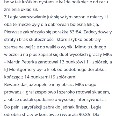
bo w tak krótkim dystansie każde potknięcie od razu
zmienia układ sił.
Z Legią warszawianie już się w tym sezonie mierzyli i
oba te mecze były dla dąbrowian bolesną lekcją.
Pierwsze zakończyło się porażką 63:84. Zadecydowały
straty i brak skuteczności, które szybko odebrały
szansę na wejście do walki o wynik. Mimo trudnego
wieczoru na plus zapisał się duet wysokich graczy MKS
– Martin Peterka zanotował 13 punktów i 11 zbiórek, a
EJ Montgomery był o krok od podobnego dorobku,
kończąc z 14 punktami i 9 zbiórkami.
Rewanż dał już zupełnie inny obraz. MKS długo
prowadził, grał zespołowo i szeroko rotował składem,
a kibice dostali spotkanie o wysokiej intensywności.
Do pełni satysfakcji zabrakło jednak finiszu. Legia
odrobiła straty w końcówce i wygrała 90:85. Dla