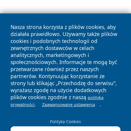
Nasza strona korzysta z plików cookies, aby
działała prawidłowo. Używamy także plików
cookies i podobnych technologii od
zewnętrznych dostawców w celach
Copyright © 2026 dabrowski24.pl Wszystkie prawa
analitycznych, marketingowych i
zastrzeżone.
społecznościowych. Informacje te mogą być
przetwarzane również przez naszych
partnerów. Kontynuując korzystanie ze
Polityka
Polityka
News
Autorzy
strony lub klikając „Przechodzę do serwisu",
Prywatności
Cookies
wyrażasz zgodę na użycie dodatkowych
plików cookies zgodnie z naszą
polityką
.
.
prywatności
Zaawansowane ustawienia
Polityka Cookies