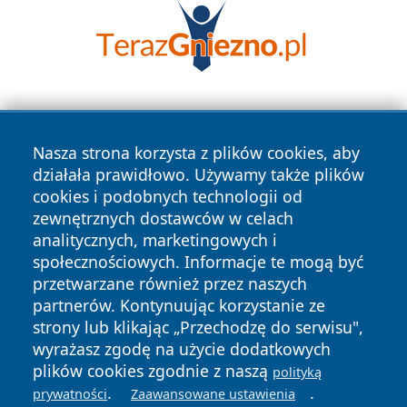
Nasza strona korzysta z plików cookies, aby
działała prawidłowo. Używamy także plików
cookies i podobnych technologii od
zewnętrznych dostawców w celach
Copyright © 2026 dabrowski24.pl Wszystkie prawa
analitycznych, marketingowych i
zastrzeżone.
społecznościowych. Informacje te mogą być
przetwarzane również przez naszych
partnerów. Kontynuując korzystanie ze
Polityka
Polityka
News
Autorzy
strony lub klikając „Przechodzę do serwisu",
Prywatności
Cookies
wyrażasz zgodę na użycie dodatkowych
plików cookies zgodnie z naszą
polityką
.
.
prywatności
Zaawansowane ustawienia