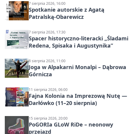
7 sierpnia 2026, 16:00
Spotkanie autorskie z Agatą
Patralską-Obarewicz
7 sierpnia 2026, 17:30
Spacer historyczno-literacki „Śladami
Redena, Spisaka i Augustynika”
8 sierpnia 2026, 11:00
Joga w Alpakarni Monalpi – Dąbrowa
Górnicza
11 sierpnia 2026, 06:00
Fajna Kolonia na Imprezową Nutę —
Darłówko (11–20 sierpnia)
15 sierpnia 2026, 20:00
PoGORIa GLoW RiDe – neonowy
przejazd