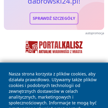
dabrowski24.pl!
SPRAWDŹ SZCZEGÓŁY
autopromocja
Nasza strona korzysta z plików cookies, aby
działała prawidłowo. Używamy także plików
cookies i podobnych technologii od
zewnętrznych dostawców w celach
Copyright © 2026 dabrowski24.pl Wszystkie prawa
analitycznych, marketingowych i
zastrzeżone.
społecznościowych. Informacje te mogą być