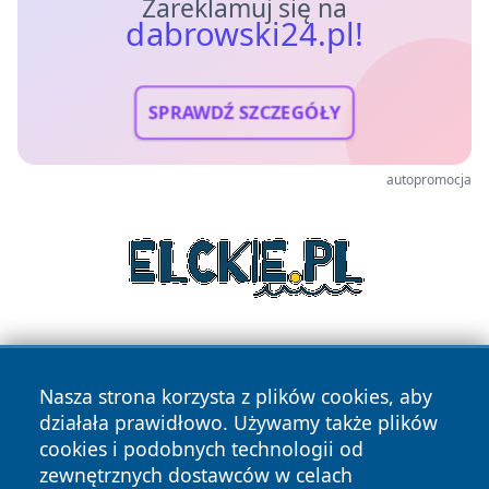
Zareklamuj się na
dabrowski24.pl!
SPRAWDŹ SZCZEGÓŁY
autopromocja
Nasza strona korzysta z plików cookies, aby
działała prawidłowo. Używamy także plików
cookies i podobnych technologii od
zewnętrznych dostawców w celach
Copyright © 2026 dabrowski24.pl Wszystkie prawa