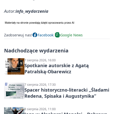
Autor:
info_wydarzenia
Zaobserwuj nas!
Facebook
Google News
Nadchodzące wydarzenia
7 sierpnia 2026, 16:00
Spotkanie autorskie z Agatą
Patralską-Obarewicz
7 sierpnia 2026, 17:30
Spacer historyczno-literacki „Śladami
Redena, Spisaka i Augustynika”
8 sierpnia 2026, 11:00