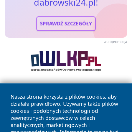
dabrowski24.pl!
SPRAWDŹ SZCZEGÓŁY
autopromocja
Nasza strona korzysta z plików cookies, aby
działała prawidłowo. Używamy także plików
cookies i podobnych technologii od
zewnętrznych dostawców w celach
Copyright © 2026 dabrowski24.pl Wszystkie prawa
analitycznych, marketingowych i
zastrzeżone.