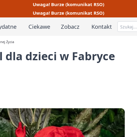
Uwaga! Burze (komunikat RSO)
Uwaga! Burze (komunikat RSO)
ydatne
Ciekawe
Zobacz
Kontakt
nej Życia
 dla dzieci w Fabryce