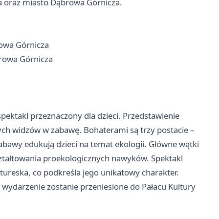
ia oraz miasto Dąbrowa Górnicza.
rowa Górnicza
browa Górnicza
ektakl przeznaczony dla dzieci. Przedstawienie
dych widzów w zabawę. Bohaterami są trzy postacie –
zabawy edukują dzieci na temat ekologii. Główne wątki
ztałtowania proekologicznych nawyków. Spektakl
ureska, co podkreśla jego unikatowy charakter.
ydarzenie zostanie przeniesione do Pałacu Kultury