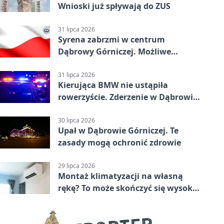
Wnioski już spływają do ZUS
31 lipca 2026
Syrena zabrzmi w centrum
Dąbrowy Górniczej. Możliwe
krótkie zatrzymanie ruchu
31 lipca 2026
Kierująca BMW nie ustąpiła
rowerzyście. Zderzenie w Dąbrowie
Górniczej
30 lipca 2026
Upał w Dąbrowie Górniczej. Te
zasady mogą ochronić zdrowie
29 lipca 2026
Montaż klimatyzacji na własną
rękę? To może skończyć się wysoką
karą