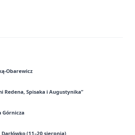
ską-Obarewicz
mi Redena, Spisaka i Augustynika”
a Górnicza
Darłówko (11–20 sierpnia)