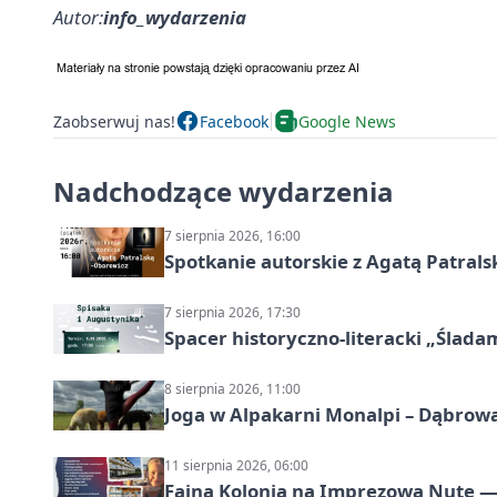
Autor:
info_wydarzenia
Zaobserwuj nas!
Facebook
Google News
Nadchodzące wydarzenia
7 sierpnia 2026, 16:00
Spotkanie autorskie z Agatą Patral
7 sierpnia 2026, 17:30
Spacer historyczno-literacki „Ślada
8 sierpnia 2026, 11:00
Joga w Alpakarni Monalpi – Dąbrow
11 sierpnia 2026, 06:00
Fajna Kolonia na Imprezową Nutę — 