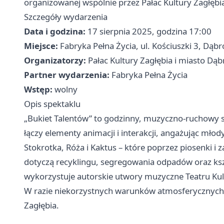
organizowanej wspólnie przez Pałac Kultury Zagłęb
Szczegóły wydarzenia
Data i godzina:
17 sierpnia 2025, godzina 17:00
Miejsce:
Fabryka Pełna Życia, ul. Kościuszki 3, Dąb
Organizatorzy:
Pałac Kultury Zagłębia i miasto Dą
Partner wydarzenia:
Fabryka Pełna Życia
Wstęp:
wolny
Opis spektaklu
„Bukiet Talentów” to godzinny, muzyczno-ruchowy sp
łączy elementy animacji i interakcji, angażując mło
Stokrotka, Róża i Kaktus – które poprzez piosenki i 
dotyczą recyklingu, segregowania odpadów oraz ks
wykorzystuje autorskie utwory muzyczne Teatru Kult
W razie niekorzystnych warunków atmosferycznych w
Zagłębia.