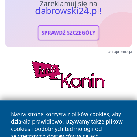
Zareklamuj się na
dabrowski24.pl!
SPRAWDŹ SZCZEGÓŁY
autopromocja
Nasza strona korzysta z plików cookies, aby
działała prawidłowo. Używamy także plików
cookies i podobnych technologii od
zewnętrznych dostawców w celach