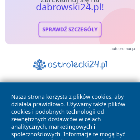
dabrowski24.pl!
SPRAWDŹ SZCZEGÓŁY
autopromocja
Nasza strona korzysta z plików cookies, aby
działała prawidłowo. Używamy także plików
cookies i podobnych technologii od
zewnętrznych dostawców w celach
Copyright © 2026 dabrowski24.pl Wszystkie prawa
analitycznych, marketingowych i
zastrzeżone.
społecznościowych. Informacje te mogą być