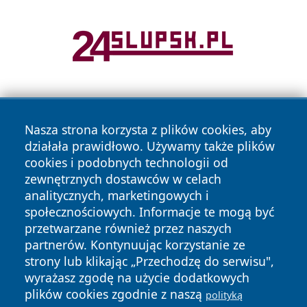
Nasza strona korzysta z plików cookies, aby
działała prawidłowo. Używamy także plików
cookies i podobnych technologii od
zewnętrznych dostawców w celach
Copyright © 2026 dabrowski24.pl Wszystkie prawa
analitycznych, marketingowych i
zastrzeżone.
społecznościowych. Informacje te mogą być
przetwarzane również przez naszych
partnerów. Kontynuując korzystanie ze
Polityka
Polityka
News
Autorzy
strony lub klikając „Przechodzę do serwisu",
Prywatności
Cookies
wyrażasz zgodę na użycie dodatkowych
plików cookies zgodnie z naszą
polityką