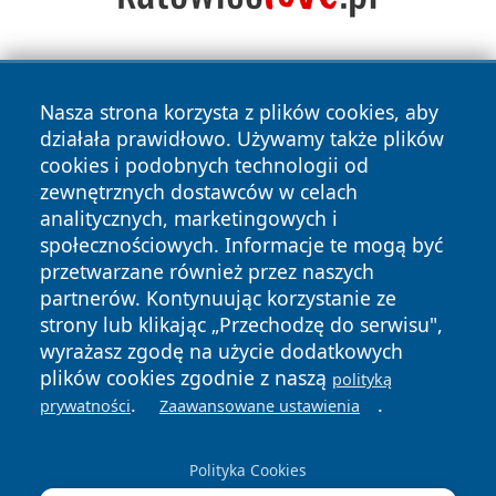
Nasza strona korzysta z plików cookies, aby
działała prawidłowo. Używamy także plików
cookies i podobnych technologii od
zewnętrznych dostawców w celach
Copyright © 2026 dabrowski24.pl Wszystkie prawa
analitycznych, marketingowych i
zastrzeżone.
społecznościowych. Informacje te mogą być
przetwarzane również przez naszych
partnerów. Kontynuując korzystanie ze
Polityka
Polityka
News
Autorzy
strony lub klikając „Przechodzę do serwisu",
Prywatności
Cookies
wyrażasz zgodę na użycie dodatkowych
plików cookies zgodnie z naszą
polityką
.
.
prywatności
Zaawansowane ustawienia
Polityka Cookies