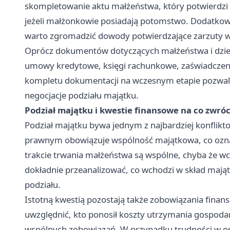
skompletowanie aktu małżeństwa, który potwierdzi z
jeżeli małżonkowie posiadają potomstwo. Dodatkow
warto zgromadzić dowody potwierdzające zarzuty w
Oprócz dokumentów dotyczących małżeństwa i dzieci
umowy kredytowe, księgi rachunkowe, zaświadczen
kompletu dokumentacji na wczesnym etapie pozwala
negocjacje podziału majątku.
Podział majątku i kwestie finansowe na co zwró
Podział majątku bywa jednym z najbardziej konfli
prawnym obowiązuje wspólność majątkowa, co ozna
trakcie trwania małżeństwa są wspólne, chyba że wc
dokładnie przeanalizować, co wchodzi w skład mająt
podziału.
Istotną kwestią pozostają także zobowiązania finans
uwzględnić, kto ponosił koszty utrzymania gospoda
wspólnych zobowiązań. W przypadku trudności w os