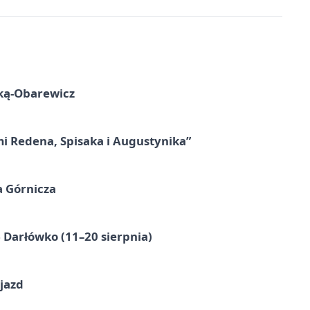
ską-Obarewicz
mi Redena, Spisaka i Augustynika”
a Górnicza
Darłówko (11–20 sierpnia)
jazd