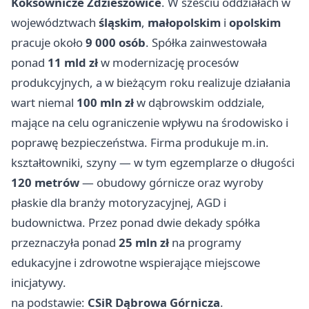
Koksownicze Zdzieszowice
. W sześciu oddziałach w
województwach
śląskim
,
małopolskim
i
opolskim
pracuje około
9 000 osób
. Spółka zainwestowała
ponad
11 mld zł
w modernizację procesów
produkcyjnych, a w bieżącym roku realizuje działania
wart niemal
100 mln zł
w dąbrowskim oddziale,
mające na celu ograniczenie wpływu na środowisko i
poprawę bezpieczeństwa. Firma produkuje m.in.
kształtowniki, szyny — w tym egzemplarze o długości
120 metrów
— obudowy górnicze oraz wyroby
płaskie dla branży motoryzacyjnej, AGD i
budownictwa. Przez ponad dwie dekady spółka
przeznaczyła ponad
25 mln zł
na programy
edukacyjne i zdrowotne wspierające miejscowe
inicjatywy.
na podstawie:
CSiR Dąbrowa Górnicza
.