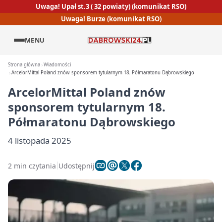
Uwaga! Upał st.3 ( 32 powiaty) (komunikat RSO)
Uwaga! Burze (komunikat RSO)
MENU
Strona główna
Wiadomości
ArcelorMittal Poland znów sponsorem tytularnym 18. Półmaratonu Dąbrowskiego
ArcelorMittal Poland znów
sponsorem tytularnym 18.
Półmaratonu Dąbrowskiego
4 listopada 2025
2 min czytania
Udostępnij