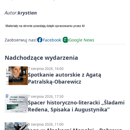
Autor:
krystian
Zaobserwuj nas!
Facebook
Google News
Nadchodzące wydarzenia
7 sierpnia 2026, 16:00
Spotkanie autorskie z Agatą
Patralską-Obarewicz
7 sierpnia 2026, 17:30
Spacer historyczno-literacki „Śladami
Redena, Spisaka i Augustynika”
8 sierpnia 2026, 11:00