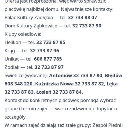
Oferta jest rozproszona, więc warto sprawdzić
placówkę najbliżej domu. Najważniejsze kontakty:
Pałac Kultury Zagłębia — tel.
32 733 88 07
Dom Kultury Ząbkowice — tel.
32 733 87 90
Kluby osiedlowe:
Helikon — tel.
32 733 87 95
Krąg — tel.
32 733 87 96
Unikat — tel.
606 877 785
Zodiak — tel.
32 733 87 97
Świetlice (wybrane):
Antoniów 32 733 87 80
,
Błędów
608 348 220
,
Kuźniczka Nowa 32 733 87 82
,
Łęka
32 733 87 83
,
Łosień 32 733 87 84
.
Kontakt do konkretnych placówek pomaga wybrać
grupę i termin zajęć — warto zadzwonić i dopytać o
szczegóły.
W ramach zajęć działają też stałe grupy: Zespół Pieśni i