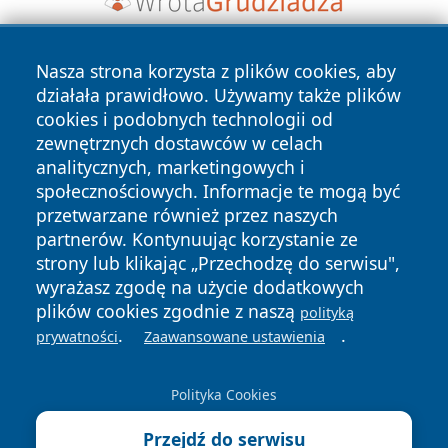
Nasza strona korzysta z plików cookies, aby
działała prawidłowo. Używamy także plików
cookies i podobnych technologii od
zewnętrznych dostawców w celach
analitycznych, marketingowych i
Copyright © 2026 dabrowski24.pl Wszystkie prawa
społecznościowych. Informacje te mogą być
zastrzeżone.
przetwarzane również przez naszych
partnerów. Kontynuując korzystanie ze
strony lub klikając „Przechodzę do serwisu",
Polityka
Polityka
News
Autorzy
wyrażasz zgodę na użycie dodatkowych
Prywatności
Cookies
plików cookies zgodnie z naszą
polityką
.
.
prywatności
Zaawansowane ustawienia
Polityka Cookies
Przejdź do serwisu