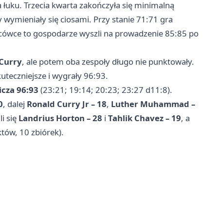
zza łuku. Trzecia kwarta zakończyła się minimalną
 wymieniały się ciosami. Przy stanie 71:71 gra
ńcówce to gospodarze wyszli na prowadzenie 85:85 po
Curry
, ale potem oba zespoły długo nie punktowały.
uteczniejsze i wygrały 96:93.
cza 96:93
(23:21; 19:14; 20:23; 23:27 d11:8).
0
, dalej
Ronald Curry Jr – 18
,
Luther Muhammad –
i się
Landrius Horton – 28
i
Tahlik Chavez – 19
, a
tów, 10 zbiórek).