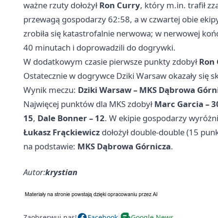
ważne rzuty dołożył
Ron Curry
, który m.in. trafił 
przewagą gospodarzy 62:58, a w czwartej obie ekipy
zrobiła się katastrofalnie nerwowa; w nerwowej ko
40 minutach i doprowadzili do dogrywki.
W dodatkowym czasie pierwsze punkty zdobył
Ron 
Ostatecznie w dogrywce Dziki Warsaw okazały się sk
Wynik meczu:
Dziki Warsaw – MKS Dąbrowa Górni
Najwięcej punktów dla MKS zdobył
Marc Garcia – 3
15
,
Dale Bonner – 12
. W ekipie gospodarzy wyróżnil
Łukasz Frąckiewicz
dołożył double-double (15 punk
na podstawie:
MKS Dąbrowa Górnicza
.
Autor:
krystian
Zaobserwuj nas!
Facebook
Google News