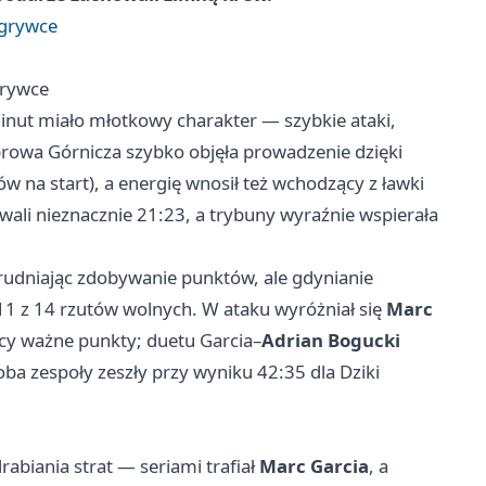
ogrywce
grywce
inut miało młotkowy charakter — szybkie ataki,
rowa Górnicza szybko objęła prowadzenie dzięki
w na start), a energię wnosił też wchodzący z ławki
ywali nieznacznie 21:23, a trybuny wyraźnie wspierała
rudniając zdobywanie punktów, ale gdynianie
i 11 z 14 rzutów wolnych. W ataku wyróżniał się
Marc
cy ważne punkty; duetu Garcia–
Adrian Bogucki
oba zespoły zeszły przy wyniku 42:35 dla Dziki
rabiania strat — seriami trafiał
Marc Garcia
, a