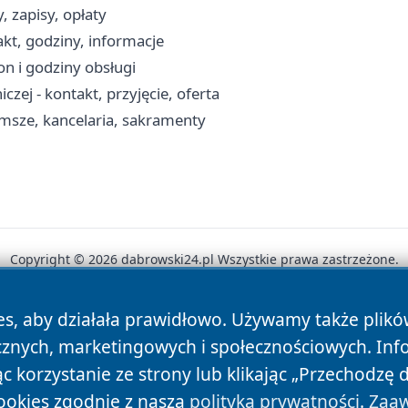
 zapisy, opłaty
kt, godziny, informacje
n i godziny obsługi
 - kontakt, przyjęcie, oferta
 msze, kancelaria, sakramenty
Copyright © 2026 dabrowski24.pl Wszystkie prawa zastrzeżone.
es, aby działała prawidłowo. Używamy także plik
News
Autorzy
Polityka Prywatności
Polityka Cookie
cznych, marketingowych i społecznościowych. Inf
 korzystanie ze strony lub klikając „Przechodzę 
ookies zgodnie z naszą
polityką prywatności
.
Zaaw