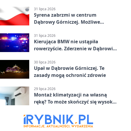
31 lipca 2026
Syrena zabrzmi w centrum
Dąbrowy Górniczej. Możliwe
krótkie zatrzymanie ruchu
31 lipca 2026
Kierująca BMW nie ustąpiła
rowerzyście. Zderzenie w Dąbrowie
Górniczej
30 lipca 2026
Upał w Dąbrowie Górniczej. Te
zasady mogą ochronić zdrowie
29 lipca 2026
Montaż klimatyzacji na własną
rękę? To może skończyć się wysoką
karą