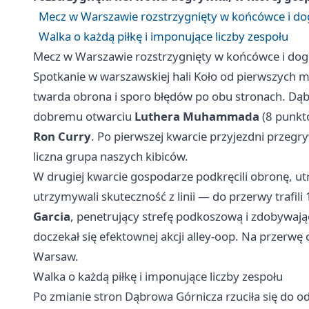
Mecz w Warszawie rozstrzygnięty w końcówce i d
Walka o każdą piłkę i imponujące liczby zespołu
Mecz w Warszawie rozstrzygnięty w końcówce i do
Spotkanie w warszawskiej hali Koło od pierwszych m
twarda obrona i sporo błędów po obu stronach. Dąb
dobremu otwarciu
Luthera Muhammada
(8 punktó
Ron Curry
. Po pierwszej kwarcie przyjezdni przegr
liczna grupa naszych kibiców.
W drugiej kwarcie gospodarze podkręcili obronę, ut
utrzymywali skuteczność z linii — do przerwy trafil
Garcia
, penetrujący strefę podkoszową i zdobywają
doczekał się efektownej akcji alley-oop. Na przerwę 
Warsaw.
Walka o każdą piłkę i imponujące liczby zespołu
Po zmianie stron Dąbrowa Górnicza rzuciła się do od