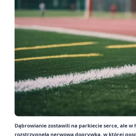
Dąbrowianie zostawili na parkiecie serce, ale w
rozstrzygnęła nerwowa dogrywka, w której gos