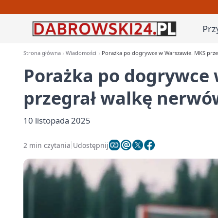
Prz
Strona główna
Wiadomości
Porażka po dogrywce w Warszawie. MKS prze
Porażka po dogrywce
przegrał walkę nerwó
10 listopada 2025
2 min czytania
Udostępnij