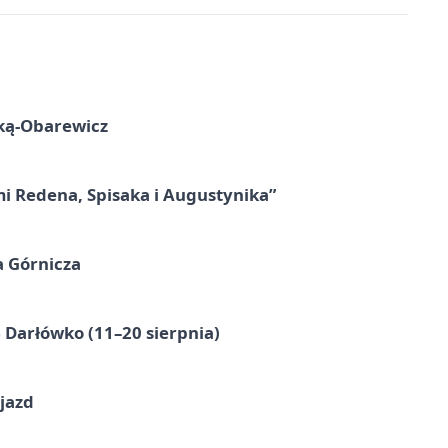
ską-Obarewicz
mi Redena, Spisaka i Augustynika”
a Górnicza
Darłówko (11–20 sierpnia)
jazd