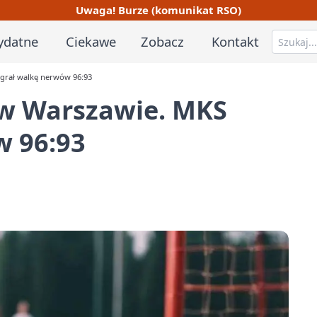
Uwaga! Burze (komunikat RSO)
ydatne
Ciekawe
Zobacz
Kontakt
grał walkę nerwów 96:93
 w Warszawie. MKS
w 96:93