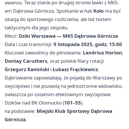
awansu. Teraz stanie po drugiej stronie ławki z MKS-
em Dąbrowa Górnicza. Spotkanie w hali
Koło
ma być
okazją do sportowego rozliczenia, ale też testem
taktycznym dla jego zespołu.
Mecz:
Dziki Warszawa — MKS Dąbrowa Górnicza
Data i czas transmisji:
9 listopada 2025, godz. 15:00
Kluczowi zawodnicy do pilnowania:
Landrius Horton
,
Dontay Caruthers
, oraz polskie filary rotacji
Grzegorz Kamiński
i
Łukasz Frąckiewicz
.
Dąbrowianie zapowiadają, że pojadą do Warszawy po
zwycięstwo i nie pozwolą na jednostronne widowisko,
zwłaszcza po ostatnim efektownym zwycięstwie
Dzików nad BK Olomucko (
101–55
).
na podstawie:
Miejski Klub Sportowy Dąbrowa
Górnicza
.