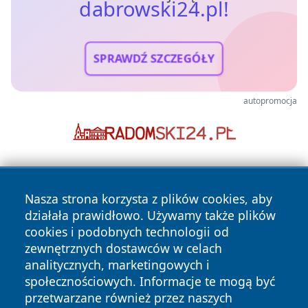
dabrowski24.pl!
SPRAWDŹ SZCZEGÓŁY
autopromocja
Nasza strona korzysta z plików cookies, aby
działała prawidłowo. Używamy także plików
cookies i podobnych technologii od
zewnętrznych dostawców w celach
Copyright © 2026 dabrowski24.pl Wszystkie prawa
analitycznych, marketingowych i
zastrzeżone.
społecznościowych. Informacje te mogą być
przetwarzane również przez naszych