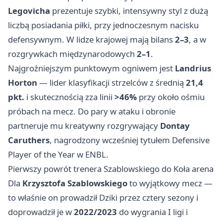
Legovicha
prezentuje szybki, intensywny styl z dużą
liczbą posiadania piłki, przy jednoczesnym nacisku
defensywnym. W lidze krajowej mają bilans
2–3
, a w
rozgrywkach międzynarodowych
2–1
.
Najgroźniejszym punktowym ogniwem jest
Landrius
Horton
— lider klasyfikacji strzelców z średnią
21,4
pkt.
i skutecznością zza linii
>46%
przy około ośmiu
próbach na mecz. Do pary w ataku i obronie
partneruje mu kreatywny rozgrywający
Dontay
Caruthers
, nagrodzony wcześniej tytułem Defensive
Player of the Year w ENBL.
Pierwszy powrót trenera Szablowskiego do Koła arena
Dla
Krzysztofa Szablowskiego
to wyjątkowy mecz —
to właśnie on prowadził Dziki przez cztery sezony i
doprowadził je w
2022/2023
do wygrania I ligi i