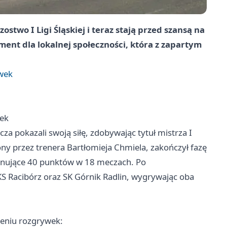
stwo I Ligi Śląskiej i teraz stają przed szansą na
ment dla lokalnej społeczności, która z zapartym
ywek
wek
cza
pokazali swoją siłę, zdobywając tytuł mistrza I
ony przez trenera Bartłomieja Chmiela, zakończył fazę
onujące 40 punktów w 18 meczach. Po
KS
Racibórz
oraz SK Górnik Radlin, wygrywając oba
czeniu rozgrywek: