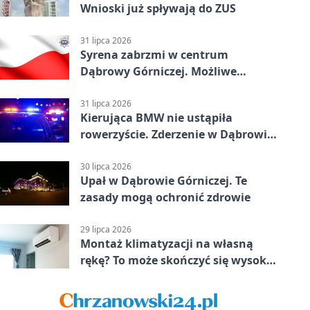
Wnioski już spływają do ZUS
31 lipca 2026
Syrena zabrzmi w centrum
Dąbrowy Górniczej. Możliwe
krótkie zatrzymanie ruchu
31 lipca 2026
Kierująca BMW nie ustąpiła
rowerzyście. Zderzenie w Dąbrowie
Górniczej
30 lipca 2026
Upał w Dąbrowie Górniczej. Te
zasady mogą ochronić zdrowie
29 lipca 2026
Montaż klimatyzacji na własną
rękę? To może skończyć się wysoką
karą