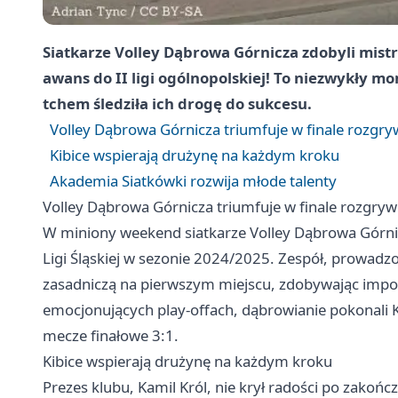
Siatkarze Volley Dąbrowa Górnicza zdobyli mistrzo
awans do II ligi ogólnopolskiej! To niezwykły mo
tchem śledziła ich drogę do sukcesu.
Volley Dąbrowa Górnicza triumfuje w finale rozgr
Kibice wspierają drużynę na każdym kroku
Akademia Siatkówki rozwija młode talenty
Volley Dąbrowa Górnicza triumfuje w finale rozgry
W miniony weekend siatkarze Volley
Dąbrowa Górni
Ligi Śląskiej w sezonie 2024/2025. Zespół, prowadz
zasadniczą na pierwszym miejscu, zdobywając imp
emocjonujących play-offach, dąbrowianie pokonali 
mecze finałowe 3:1.
Kibice wspierają drużynę na każdym kroku
Prezes klubu, Kamil Król, nie krył radości po zakoń