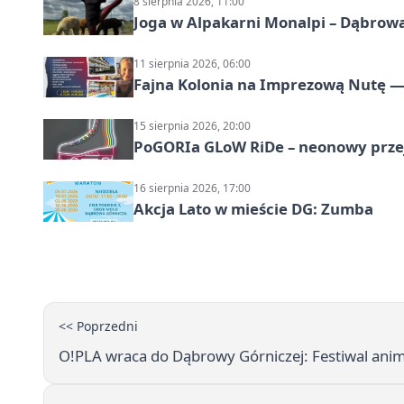
8 sierpnia 2026, 11:00
Joga w Alpakarni Monalpi – Dąbrow
11 sierpnia 2026, 06:00
Fajna Kolonia na Imprezową Nutę — 
15 sierpnia 2026, 20:00
PoGORIa GLoW RiDe – neonowy prze
16 sierpnia 2026, 17:00
Akcja Lato w mieście DG: Zumba
<< Poprzedni
O!PLA wraca do Dąbrowy Górniczej: Festiwal anima