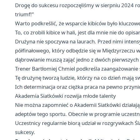
Drogę do sukcesu rozpoczęliśmy w sierpniu 2024 ro
triumf!”
Warto podkreślić, że wsparcie kibiców było kluczo
To, co zrobili kibice w hali, jest dla mnie nie do opis
Drużyna nie spoczywa na laurach. Przed nimi inten
półfinałowego, który odbędzie się w Międzyrzeczu w
dąbrowianie muszą zająć jedno z dwóch pierwszych 
Trener Bartłomiej Chmiel podkreśla zaangażowanie
Tę drużynę tworzą ludzie, którzy na co dzień mają sw
Ich determinacja oraz ciężka praca na pewno przyn
Akademia Siatkówki rozwija młode talenty
Nie można zapomnieć o Akademii Siatkówki działając
adeptów tego sportu. Obecnie w programie uczestnic
Uczestnicy regularnie biorą udział w rozgrywkach Ślą
sukcesy.