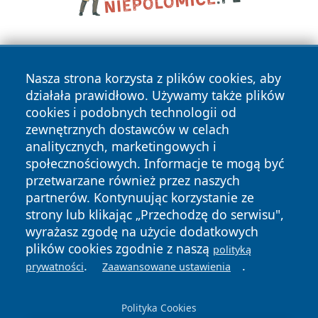
Nasza strona korzysta z plików cookies, aby
działała prawidłowo. Używamy także plików
cookies i podobnych technologii od
zewnętrznych dostawców w celach
Copyright © 2026 dabrowski24.pl Wszystkie prawa
analitycznych, marketingowych i
zastrzeżone.
społecznościowych. Informacje te mogą być
przetwarzane również przez naszych
partnerów. Kontynuując korzystanie ze
Polityka
Polityka
News
Autorzy
strony lub klikając „Przechodzę do serwisu",
Prywatności
Cookies
wyrażasz zgodę na użycie dodatkowych
plików cookies zgodnie z naszą
polityką
.
.
prywatności
Zaawansowane ustawienia
Polityka Cookies