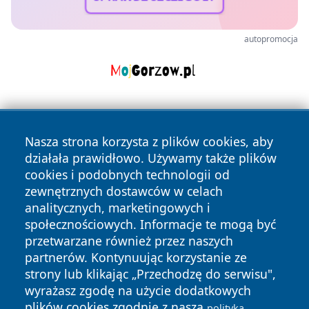
autopromocja
Nasza strona korzysta z plików cookies, aby
działała prawidłowo. Używamy także plików
cookies i podobnych technologii od
zewnętrznych dostawców w celach
Copyright © 2026 dabrowski24.pl Wszystkie prawa
analitycznych, marketingowych i
zastrzeżone.
społecznościowych. Informacje te mogą być
przetwarzane również przez naszych
partnerów. Kontynuując korzystanie ze
Polityka
Polityka
News
Autorzy
strony lub klikając „Przechodzę do serwisu",
Prywatności
Cookies
wyrażasz zgodę na użycie dodatkowych
plików cookies zgodnie z naszą
polityką