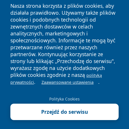
Nasza strona korzysta z plików cookies, aby
działała prawidłowo. Używamy także plików
cookies i podobnych technologii od
zewnętrznych dostawców w celach
analitycznych, marketingowych i
Copyright © 2026 dabrowski24.pl Wszystkie prawa
społecznościowych. Informacje te mogą być
zastrzeżone.
przetwarzane również przez naszych
partnerów. Kontynuując korzystanie ze
strony lub klikając „Przechodzę do serwisu",
Polityka
Polityka
News
Autorzy
wyrażasz zgodę na użycie dodatkowych
Prywatności
Cookies
plików cookies zgodnie z naszą
polityką
.
.
prywatności
Zaawansowane ustawienia
Polityka Cookies
Przejdź do serwisu