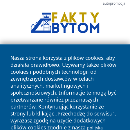
autopromocja
Nasza strona korzysta z plików cookies, aby
działała prawidłowo. Używamy także plików
cookies i podobnych technologii od
zewnętrznych dostawców w celach
Copyright © 2026 dabrowski24.pl Wszystkie prawa
analitycznych, marketingowych i
zastrzeżone.
społecznościowych. Informacje te mogą być
przetwarzane również przez naszych
partnerów. Kontynuując korzystanie ze
Polityka
Polityka
News
Autorzy
strony lub klikając „Przechodzę do serwisu",
Prywatności
Cookies
wyrażasz zgodę na użycie dodatkowych
plików cookies zgodnie z naszą
polityką