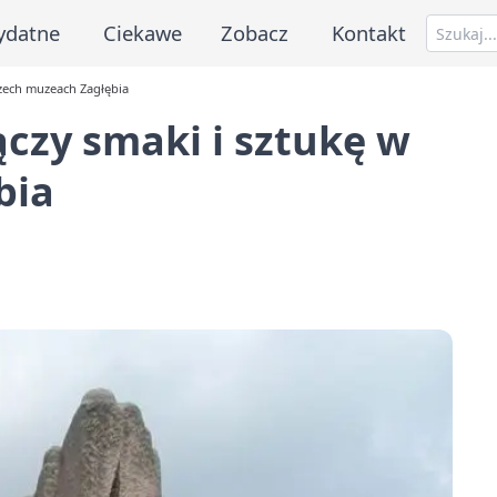
ydatne
Ciekawe
Zobacz
Kontakt
zech muzeach Zagłębia
czy smaki i sztukę w
bia