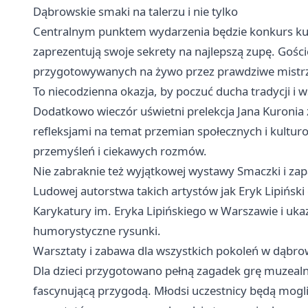
Dąbrowskie smaki na talerzu i nie tylko
Centralnym punktem wydarzenia będzie konkurs kul
zaprezentują swoje sekrety na najlepszą zupę. Gośc
przygotowywanych na żywo przez prawdziwe mistrzyn
To niecodzienna okazja, by poczuć ducha tradycji i
Dodatkowo wieczór uświetni prelekcja Jana Kuronia z
refleksjami na temat przemian społecznych i kultur
przemyśleń i ciekawych rozmów.
Nie zabraknie też wyjątkowej wystawy Smaczki i zapa
Ludowej autorstwa takich artystów jak Eryk Lipińsk
Karykatury im. Eryka Lipińskiego w Warszawie i uk
humorystyczne rysunki.
Warsztaty i zabawa dla wszystkich pokoleń w dąbr
Dla dzieci przygotowano pełną zagadek grę muzealną
fascynującą przygodą. Młodsi uczestnicy będą mogl