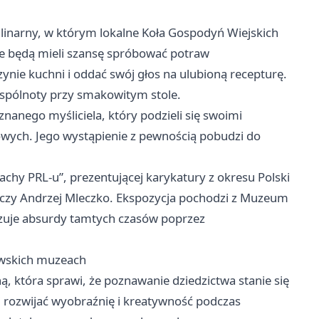
inarny, w którym lokalne Koła Gospodyń Wiejskich
ie będą mieli szansę spróbować potraw
ie kuchni i oddać swój głos na ulubioną recepturę.
 wspólnoty przy smakowitym stole.
nanego myśliciela, który podzieli się swoimi
owych. Jego wystąpienie z pewnością pobudzi do
chy PRL-u”, prezentującej karykatury z okresu Polski
i czy Andrzej Mleczko. Ekspozycja pochodzi z Muzeum
azuje absurdy tamtych czasów poprzez
owskich muzeach
, która sprawi, że poznawanie dziedzictwa stanie się
i rozwijać wyobraźnię i kreatywność podczas