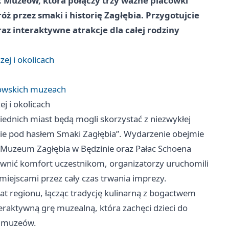
 Muzeów, która połączy trzy ważne placówki
 przez smaki i historię Zagłębia. Przygotujcie
raz interaktywne atrakcje dla całej rodziny
j i okolicach
rowskich muzeach
j i okolicach
ednich miast będą mogli skorzystać z niezwykłej
lnie pod hasłem Smaki Zagłębia”. Wydarzenie obejmie
 Muzeum Zagłębia w Będzinie oraz Pałac Schoena
wnić komfort uczestnikom, organizatorzy uruchomili
miejscami przez cały czas trwania imprezy.
at regionu, łącząc tradycję kulinarną z bogactwem
eraktywną grę muzealną, która zachęci dzieci do
z muzeów.