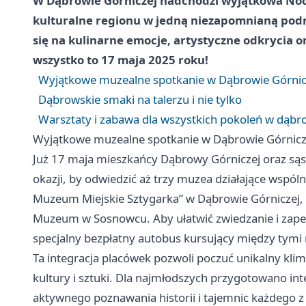
W Dąbrowie Górniczej nadchodzi wyjątkowa Noc
kulturalne regionu w jedną niezapomnianą podróż
się na kulinarne emocje, artystyczne odkrycia o
wszystko to 17 maja 2025 roku!
Wyjątkowe muzealne spotkanie w Dąbrowie Górnicze
Dąbrowskie smaki na talerzu i nie tylko
Warsztaty i zabawa dla wszystkich pokoleń w dąb
Wyjątkowe muzealne spotkanie w Dąbrowie Górnicze
Już 17 maja mieszkańcy Dąbrowy Górniczej oraz sąsi
okazji, by odwiedzić aż trzy muzea działające wspó
Muzeum Miejskie Sztygarka” w Dąbrowie Górniczej,
Muzeum w Sosnowcu. Aby ułatwić zwiedzanie i zape
specjalny bezpłatny autobus kursujący między tymi 
Ta integracja placówek pozwoli poczuć unikalny klim
kultury i sztuki. Dla najmłodszych przygotowano int
aktywnego poznawania historii i tajemnic każdego 