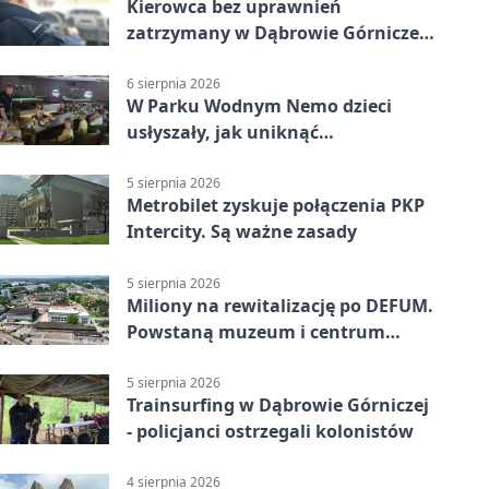
Kierowca bez uprawnień
zatrzymany w Dąbrowie Górniczej.
Miał blisko 1,5 promila
6 sierpnia 2026
W Parku Wodnym Nemo dzieci
usłyszały, jak uniknąć
wakacyjnego zagrożenia
5 sierpnia 2026
Metrobilet zyskuje połączenia PKP
Intercity. Są ważne zasady
5 sierpnia 2026
Miliony na rewitalizację po DEFUM.
Powstaną muzeum i centrum
nauki
5 sierpnia 2026
Trainsurfing w Dąbrowie Górniczej
- policjanci ostrzegali kolonistów
4 sierpnia 2026